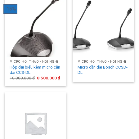
-15%
MICRO HỘI THẢO - HỘI NGHỊ
MICRO HỘI THẢO - HỘI NGHỊ
Hộp đại biểu kèm micro cần
Micro cần dài Bosch CCSD-
dài CCS-DL
DL
Original
Current
10.000.000
₫
8.500.000
₫
price
price
was:
is:
10.000.000 ₫.
8.500.000 ₫.