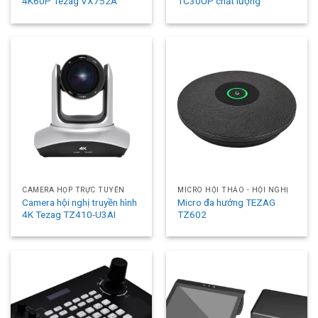
4K60P Tezag VX752A
TC30UP chất lượng
CAMERA HỌP TRỰC TUYẾN
MICRO HỘI THẢO - HỘI NGHỊ
Camera hội nghị truyền hình
Micro đa hướng TEZAG
4K Tezag TZ410-U3AI
TZ602