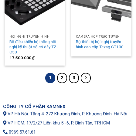
HỘI NGHỊ TRUYỀN HÌNH
CAMERA HỌP TRỰC TUYẾN
Bộ điều khiển hệ thống hội
Bộ thiết bị hội nghị truyền
nghị kỹ thuật số có dây TZ-
hình cao cấp Tezag GT100
C50
17.500.000
₫
1
2
3
CÔNG TY CỔ PHẦN KAMNEX
VP Hà Nội: Tầng 4, 272 Khương Đình, P. Khương Đình, Hà Nội
VP HCM: 17/2/27 Liên khu 5 -6, P. Bình Tân, TP.HCM
0969.57.61.61