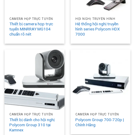
CAMERA HỌP TRỰC TUYẾN
HỘI NGHỊ TRUYỀN HÌNH
Thiết bị camera họp trực
Hệ thống hội nghị truyền
tuyến MINRRAY MG104
hình series Polycom HDX
chuẩn rõ nét
7000
CAMERA HỌP TRỰC TUYẾN
CAMERA HỌP TRỰC TUYẾN
Thiết bị dành cho hội nghị
Polycom Group 700-720p |
Polycom Group 310 tại
Chính Hãng
Kamnex