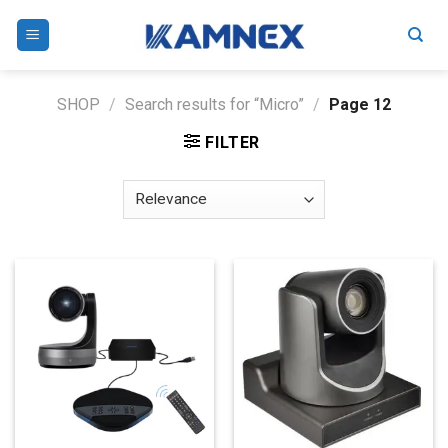
Skip
to
content
SHOP
/
Search results for “Micro”
/
Page 12
FILTER