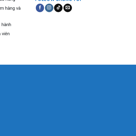
ểm hàng và
o hành
 viên