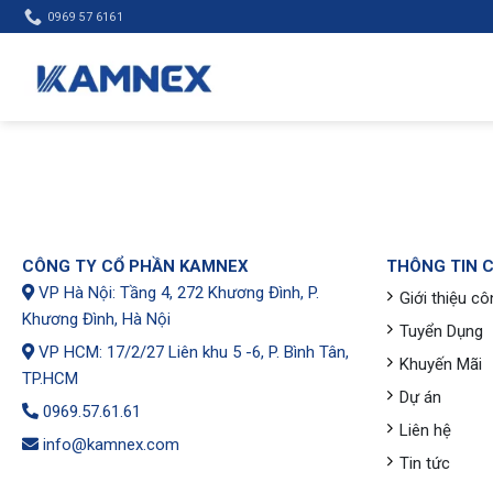
Skip
0969 57 6161
to
content
CÔNG TY CỔ PHẦN KAMNEX
THÔNG TIN 
VP Hà Nội: Tầng 4, 272 Khương Đình, P.
Giới thiệu cô
Khương Đình, Hà Nội
Tuyển Dụng
VP HCM: 17/2/27 Liên khu 5 -6, P. Bình Tân,
Khuyến Mãi
TP.HCM
Dự án
0969.57.61.61
Liên hệ
info@kamnex.com
Tin tức