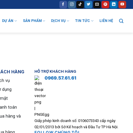
DỰ ÁN
SẢN PHẨM
DỊCH VỤ
TIN TỨC
LIÊN HỆ
HÁCH HÀNG
HỖ TRỢ KHÁCH HÀNG
0969.57.61.61
ch vụ
ử dụng
 mật
hanh toán
ua hàng và
Giấy phép kinh doanh số: 0106073343 cấp ngày
02/01/2013 bởi Sở Kế hoạch và Đầu Tư TP Hà Nội.
ua hàng
FOLLOW CHÚNG TÔI