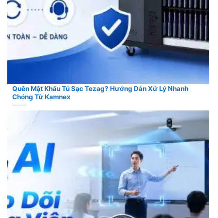
Quên Mật Khẩu Tủ Sạc Tezag? Hướng Dẫn Xử Lý Nhanh
Chóng Từ Kamnex