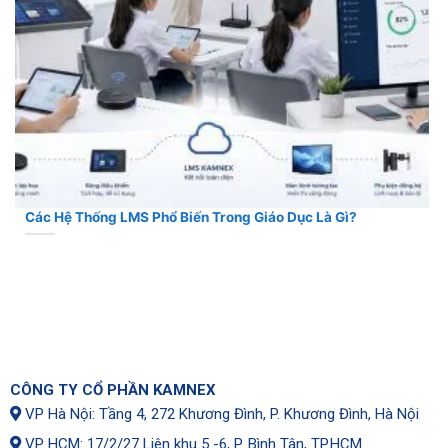
Các Hệ Thống LMS Phổ Biến Trong Giáo Dục Là Gì?
CÔNG TY CỔ PHẦN KAMNEX
VP Hà Nội: Tầng 4, 272 Khương Đình, P. Khương Đình, Hà Nội
VP HCM: 17/2/27 Liên khu 5 -6, P. Bình Tân, TP.HCM