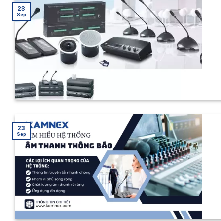
23
Sep
23
Sep