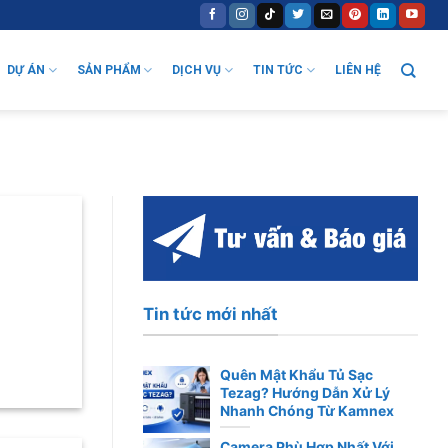
DỰ ÁN
SẢN PHẨM
DỊCH VỤ
TIN TỨC
LIÊN HỆ
Tin tức mới nhất
Quên Mật Khẩu Tủ Sạc
Tezag? Hướng Dẫn Xử Lý
Nhanh Chóng Từ Kamnex
Camera Phù Hợp Nhất Với