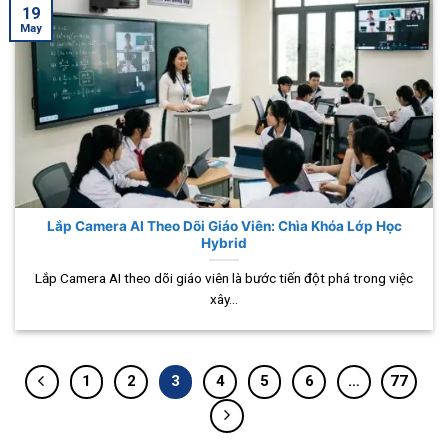
19
May
Lắp Camera AI Theo Dõi Giáo Viên: Chìa Khóa Lớp Học
Hybrid
Lắp Camera AI theo dõi giáo viên là bước tiến đột phá trong việc
xây...
1
2
3
4
5
6
…
77