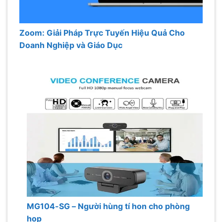
Zoom: Giải Pháp Trực Tuyến Hiệu Quả Cho
Doanh Nghiệp và Giáo Dục
MG104-SG – Người hùng tí hon cho phòng
họp