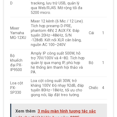
D
tracking, lưu trữ USB, quản lý
qua Web/RJ45. Mở rộng tối đa
5200 micro.
Mixer 12 kênh (6 Mic / 12 Line).
Tích hợp preamp D-PRE,
Mixer
phantom 48V, 2 AUX FX. Đáp
Yamaha
Cái
1
tuyến 20Hz–48kHz, S/N
MG-12XU
-128dB. Kết nối XLR cân bằng,
nguồn AC 100–240V.
Amply IP công suất 500W, hỗ
Bộ
trợ 70V/100V và 4–8Ω. Tích hợp
khuếch
quản lý qua mạng IP, phù hợp
Bộ
1
đại PX-
hệ thống âm thanh hội thảo và
IP9500
PA.
Loa cột công suất 30W, trở
Loa cột
kháng 100V. Độ nhạy 92dB, đáp
PX-
Chiếc
4
tuyến 80Hz–18kHz, tối ưu cho
SP330
giọng nói, lắp đặt treo tường.
Xem thêm
3 mẫu màn hình tương tác sắc