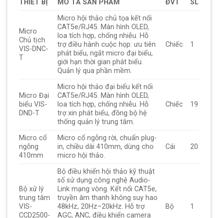
THIẾT BỊ
MÔ TẢ SẢN PHẨM
ĐVT
SL
Micro hội thảo chủ tọa kết nối
CAT5e/RJ45. Màn hình OLED,
Micro
loa tích hợp, chống nhiễu. Hỗ
Chủ tịch
trợ điều hành cuộc họp: ưu tiên
Chiếc
1
VIS-DNC-
phát biểu, ngắt micro đại biểu,
T
giới hạn thời gian phát biểu.
Quản lý qua phần mềm.
Micro hội thảo đại biểu kết nối
Micro Đại
CAT5e/RJ45. Màn hình OLED,
biểu VIS-
loa tích hợp, chống nhiễu. Hỗ
Chiếc
19
DND-T
trợ xin phát biểu, đồng bộ hệ
thống quản lý trung tâm.
Micro cổ
Micro cổ ngỗng rời, chuẩn plug-
ngỗng
in, chiều dài 410mm, dùng cho
Cái
20
410mm
micro hội thảo.
Bộ điều khiển hội thảo kỹ thuật
số sử dụng công nghệ Audio-
Bộ xử lý
Link mạng vòng. Kết nối CAT5e,
trung tâm
truyền âm thanh không suy hao
VIS-
48kHz, 20Hz–20kHz. Hỗ trợ
Bộ
1
CCD2500-
AGC, ANC, điều khiển camera