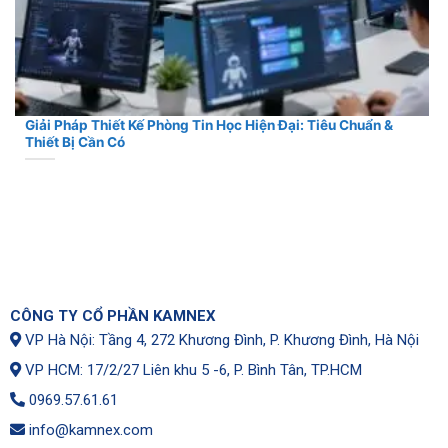
Giải Pháp Thiết Kế Phòng Tin Học Hiện Đại: Tiêu Chuẩn &
Thiết Bị Cần Có
CÔNG TY CỔ PHẦN KAMNEX
VP Hà Nội: Tầng 4, 272 Khương Đình, P. Khương Đình, Hà Nội
VP HCM: 17/2/27 Liên khu 5 -6, P. Bình Tân, TP.HCM
0969.57.61.61
info@kamnex.com