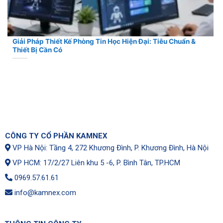
Giải Pháp Thiết Kế Phòng Tin Học Hiện Đại: Tiêu Chuẩn &
Thiết Bị Cần Có
CÔNG TY CỔ PHẦN KAMNEX
VP Hà Nội: Tầng 4, 272 Khương Đình, P. Khương Đình, Hà Nội
VP HCM: 17/2/27 Liên khu 5 -6, P. Bình Tân, TP.HCM
0969.57.61.61
info@kamnex.com