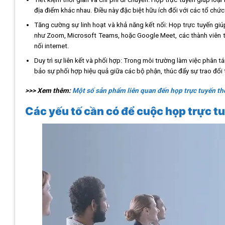
địa điểm khác nhau. Điều này đặc biệt hữu ích đối với các tổ chứ
Tăng cường sự linh hoạt và khả năng kết nối: Họp trực tuyến giú
như Zoom, Microsoft Teams, hoặc Google Meet, các thành viên tr
nối internet.
Duy trì sự liên kết và phối hợp: Trong môi trường làm việc phân t
bảo sự phối hợp hiệu quả giữa các bộ phận, thúc đẩy sự trao đổi th
>>> Xem thêm:
Một số sản phẩm liên quan đến họp trực tuyến th
Các yếu tố cần có để cuộc họp trực t