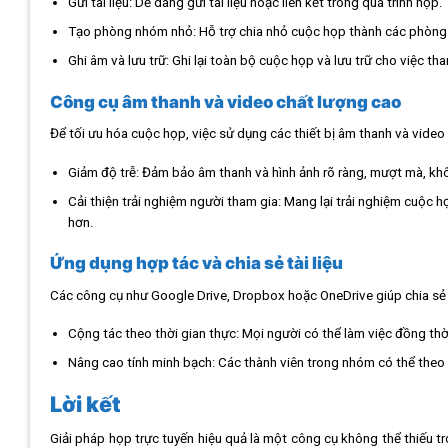
Gửi tài liệu: Dễ dàng gửi tài liệu hoặc liên kết trong quá trình họp.
Tạo phòng nhóm nhỏ: Hỗ trợ chia nhỏ cuộc họp thành các phòng n
Ghi âm và lưu trữ: Ghi lại toàn bộ cuộc họp và lưu trữ cho việc th
Công cụ âm thanh và video chất lượng cao
Để tối ưu hóa cuộc họp, việc sử dụng các thiết bị âm thanh và video
Giảm độ trễ: Đảm bảo âm thanh và hình ảnh rõ ràng, mượt mà, kh
Cải thiện trải nghiệm người tham gia: Mang lại trải nghiệm cuộc h
hơn.
Ứng dụng hợp tác và chia sẻ tài liệu
Các công cụ như Google Drive, Dropbox hoặc OneDrive giúp chia sẻ t
Cộng tác theo thời gian thực: Mọi người có thể làm việc đồng thời
Nâng cao tính minh bạch: Các thành viên trong nhóm có thể theo 
Lời kết
Giải pháp họp trực tuyến hiệu quả là một công cụ không thể thiếu tr