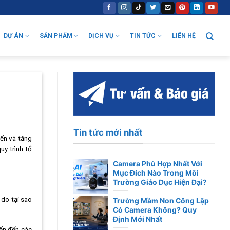
DỰ ÁN
SẢN PHẨM
DỊCH VỤ
TIN TỨC
LIÊN HỆ
Tin tức mới nhất
yển và tăng
uy trình tổ
Camera Phù Hợp Nhất Với
Mục Đích Nào Trong Môi
Trường Giáo Dục Hiện Đại?
 do tại sao
Trường Mầm Non Công Lập
Có Camera Không? Quy
Định Mới Nhất
yển đến các