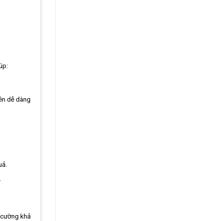
úp:
nên dễ dàng
uả.
.
g cường khả