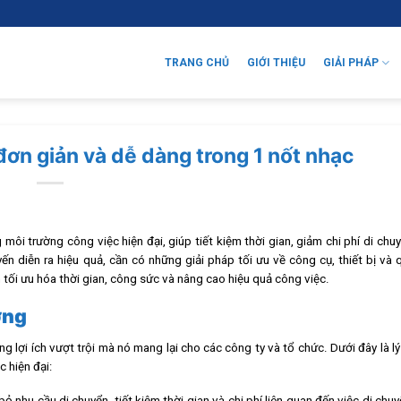
TRANG CHỦ
GIỚI THIỆU
GIẢI PHÁP
đơn giản và dễ dàng trong 1 nốt nhạc
ôi trường công việc hiện đại, giúp tiết kiệm thời gian, giảm chi phí di chu
ến diễn ra hiệu quả, cần có những giải pháp tối ưu về công cụ, thiết bị và q
 tối ưu hóa thời gian, công sức và nâng cao hiệu quả công việc.
ớng
lợi ích vượt trội mà nó mang lại cho các công ty và tổ chức. Dưới đây là lý
 hiện đại:
 bỏ nhu cầu di chuyển, tiết kiệm thời gian và chi phí liên quan đến việc di chu