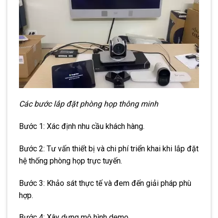
Các bước lắp đặt phòng họp thông minh
Bước 1: Xác định nhu cầu khách hàng.
Bước 2: Tư vấn thiết bị và chi phí triển khai khi lắp đặt
hệ thống phòng họp trực tuyến.
Bước 3: Khảo sát thực tế và đem đến giải pháp phù
hợp.
Bước 4: Xây dựng mô hình demo.