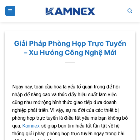
Skip
to
content
Giải Pháp Phòng Họp Trực Tuyến
– Xu Hướng Công Nghệ Mới
Ngày nay, toàn cầu hóa là yếu tố quan trọng để hội
nhập để nâng cao và thúc đẩy hiệu suất làm việc
cũng như mở rộng hình thức giao tiếp đưa doanh
nghiệp phát triển. Vì vậy, sự ra đời của các thiết bị
phòng họp trực tuyến là điều tất yếu mà bạn không bỏ
qua.
Kamnex
sẽ giúp bạn tìm hiểu tất tần tật về hệ
thống giải pháp phòng họp trực tuyến ngay trong bài