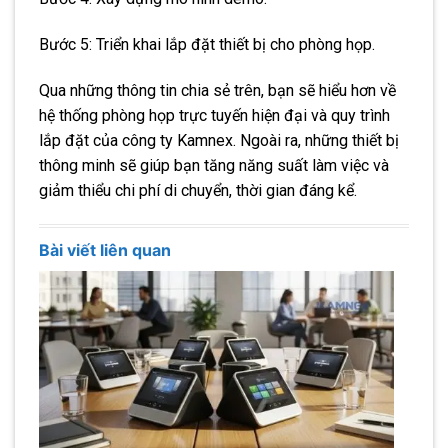
Bước 5: Triển khai lắp đặt thiết bị cho phòng họp.
Qua những thông tin chia sẻ trên, bạn sẽ hiểu hơn về
hệ thống phòng họp trực tuyến hiện đại và quy trình
lắp đặt của công ty Kamnex. Ngoài ra, những thiết bị
thông minh sẽ giúp bạn tăng năng suất làm việc và
giảm thiểu chi phí di chuyển, thời gian đáng kể.
Bài viết liên quan