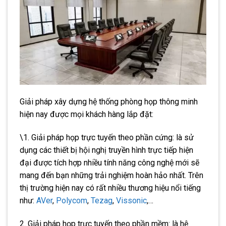
Giải pháp xây dựng hệ thống phòng họp thông minh
hiện nay được mọi khách hàng lắp đặt:
\1. Giải pháp họp trực tuyến theo phần cứng: là sử
dụng các thiết bị hội nghị truyền hình trực tiếp hiện
đại được tích hợp nhiều tính năng công nghệ mới sẽ
mang đến bạn những trải nghiệm hoàn hảo nhất. Trên
thị trường hiện nay có rất nhiều thương hiệu nổi tiếng
như:
AVer
,
Polycom
,
Tezag
,
Vissonic
,…
2. Giải pháp họp trực tuyến theo phần mềm: là hệ