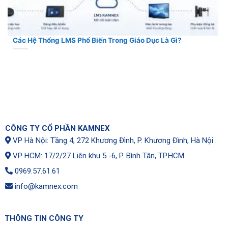
Các Hệ Thống LMS Phổ Biến Trong Giáo Dục Là Gì?
CÔNG TY CỔ PHẦN KAMNEX
VP Hà Nội: Tầng 4, 272 Khương Đình, P. Khương Đình, Hà Nội
VP HCM: 17/2/27 Liên khu 5 -6, P. Bình Tân, TP.HCM
0969.57.61.61
info@kamnex.com
THÔNG TIN CÔNG TY