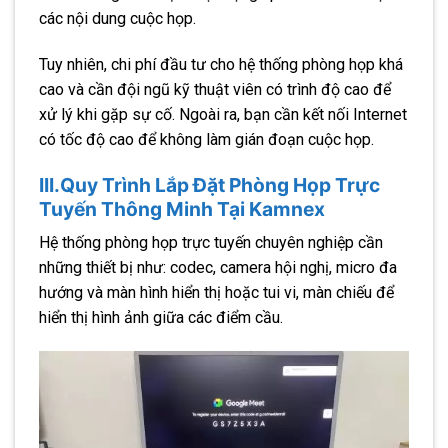
các nội dung cuộc họp.
Tuy nhiên, chi phí đầu tư cho hệ thống phòng họp khá
cao và cần đội ngũ kỹ thuật viên có trình độ cao để
xử lý khi gặp sự cố. Ngoài ra, bạn cần kết nối Internet
có tốc độ cao để không làm gián đoạn cuộc họp.
III.Quy Trình Lắp Đặt Phòng Họp Trực
Tuyến Thông Minh Tại Kamnex
Hệ thống phòng họp trực tuyến chuyên nghiệp cần
những thiết bị như: codec, camera hội nghị, micro đa
hướng và màn hình hiển thị hoặc tui vi, màn chiếu để
hiển thị hình ảnh giữa các điểm cầu.