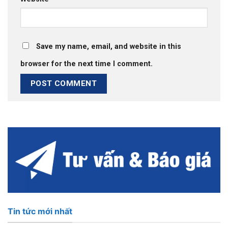
Save my name, email, and website in this
browser for the next time I comment.
Tin tức mới nhất