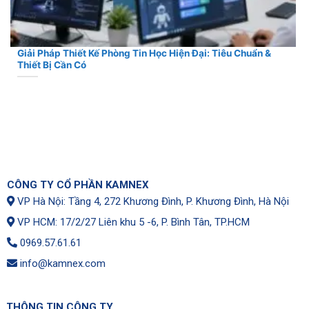
Giải Pháp Thiết Kế Phòng Tin Học Hiện Đại: Tiêu Chuẩn &
Thiết Bị Cần Có
CÔNG TY CỔ PHẦN KAMNEX
VP Hà Nội: Tầng 4, 272 Khương Đình, P. Khương Đình, Hà Nội
VP HCM: 17/2/27 Liên khu 5 -6, P. Bình Tân, TP.HCM
0969.57.61.61
info@kamnex.com
THÔNG TIN CÔNG TY