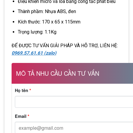
Điều khiển micro và loa bằng công tắc phát biểu
Thành phầm: Nhựa ABS, đen
Kích thước: 170 x 65 x 115mm
Trọng lượng: 1.1Kg
ĐỂ ĐƯỢC TƯ VẤN GIẢI PHÁP VÀ HỖ TRỢ, LIÊN HỆ:
0969.57.61.61 (zalo)
MÔ TẢ NHU CẦU CẦN TƯ VẤN
Họ tên
*
Email
*