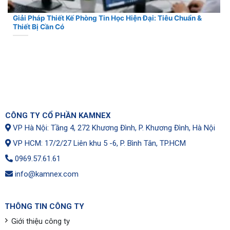
Giải Pháp Thiết Kế Phòng Tin Học Hiện Đại: Tiêu Chuẩn &
Thiết Bị Cần Có
CÔNG TY CỔ PHẦN KAMNEX
VP Hà Nội: Tầng 4, 272 Khương Đình, P. Khương Đình, Hà Nội
VP HCM: 17/2/27 Liên khu 5 -6, P. Bình Tân, TP.HCM
0969.57.61.61
info@kamnex.com
THÔNG TIN CÔNG TY
Giới thiệu công ty