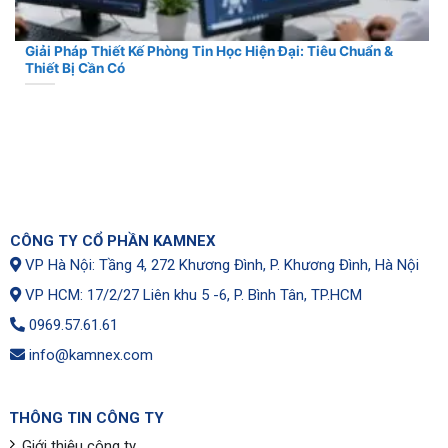
Giải Pháp Thiết Kế Phòng Tin Học Hiện Đại: Tiêu Chuẩn &
Thiết Bị Cần Có
CÔNG TY CỔ PHẦN KAMNEX
VP Hà Nội: Tầng 4, 272 Khương Đình, P. Khương Đình, Hà Nội
VP HCM: 17/2/27 Liên khu 5 -6, P. Bình Tân, TP.HCM
0969.57.61.61
info@kamnex.com
THÔNG TIN CÔNG TY
Giới thiệu công ty