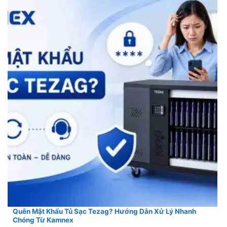
Quên Mật Khẩu Tủ Sạc Tezag? Hướng Dẫn Xử Lý Nhanh
Chóng Từ Kamnex