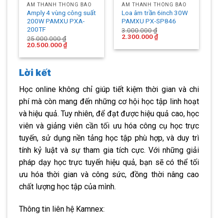
ÂM THANH THÔNG BÁO
ÂM THANH THÔNG BÁO
Amply 4 vùng công suất
Loa âm trần 6inch 30W
200W PAMXU PXA-
PAMXU PX-SP846
200TF
3.000.000
₫
Original
Current
2.300.000
₫
25.000.000
₫
price
price
Original
Current
20.500.000
₫
was:
is:
price
price
₫.
3.000.000 ₫.
2.300.000 ₫.
was:
is:
25.000.000 ₫.
20.500.000 ₫.
Lời kết
Học online không chỉ giúp tiết kiệm thời gian và chi
phí mà còn mang đến những cơ hội học tập linh hoạt
và hiệu quả. Tuy nhiên, để đạt được hiệu quả cao, học
viên và giảng viên cần tối ưu hóa công cụ học trực
tuyến, sử dụng nền tảng học tập phù hợp, và duy trì
tính kỷ luật và sự tham gia tích cực. Với những giải
pháp dạy học trực tuyến hiệu quả, bạn sẽ có thể tối
ưu hóa thời gian và công sức, đồng thời nâng cao
chất lượng học tập của mình.
Thông tin liên hệ Kamnex: