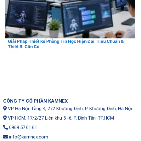
Giải Pháp Thiết Kế Phòng Tin Học Hiện Đại: Tiêu Chuẩn &
Thiết Bị Cần Có
CÔNG TY CỔ PHẦN KAMNEX
VP Hà Nội: Tầng 4, 272 Khương Đình, P. Khương Đình, Hà Nội
VP HCM: 17/2/27 Liên khu 5 -6, P. Bình Tân, TP.HCM
0969.57.61.61
info@kamnex.com