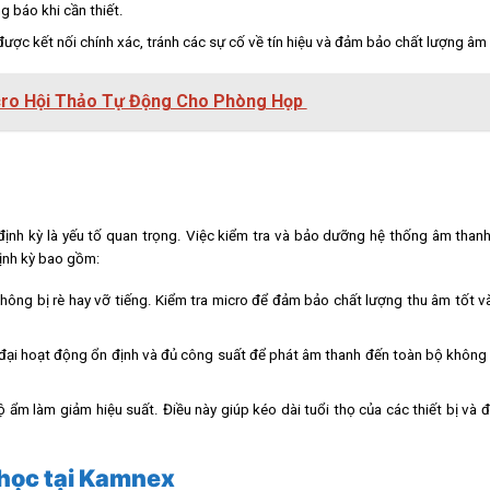
 báo khi cần thiết.
được kết nối chính xác, tránh các sự cố về tín hiệu và đảm bảo chất lượng âm
cro Hội Thảo Tự Động Cho Phòng Họp
 định kỳ là yếu tố quan trọng. Việc kiểm tra và bảo dưỡng hệ thống âm than
định kỳ bao gồm:
không bị rè hay vỡ tiếng. Kiểm tra micro để đảm bảo chất lượng thu âm tốt 
 đại hoạt động ổn định và đủ công suất để phát âm thanh đến toàn bộ không
ộ ẩm làm giảm hiệu suất. Điều này giúp kéo dài tuổi thọ của các thiết bị và
 học tại Kamnex