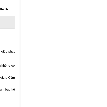
 thanh.
h giúp phát
và không có
 gian. Kiểm
 đảm bảo hệ