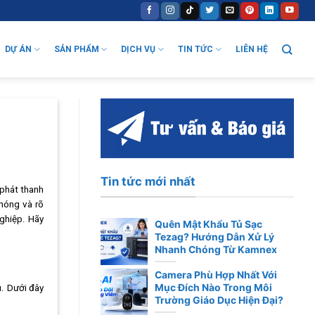
DỰ ÁN
SẢN PHẨM
DỊCH VỤ
TIN TỨC
LIÊN HỆ
Tin tức mới nhất
 phát thanh
chóng và rõ
nghiệp. Hãy
Quên Mật Khẩu Tủ Sạc
Tezag? Hướng Dẫn Xử Lý
Nhanh Chóng Từ Kamnex
Camera Phù Hợp Nhất Với
Mục Đích Nào Trong Môi
u. Dưới đây
Trường Giáo Dục Hiện Đại?