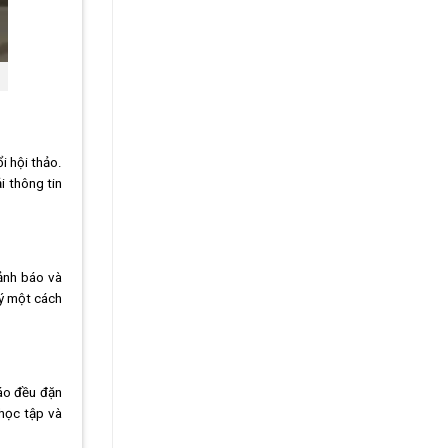
i hội thảo.
i thông tin
cảnh báo và
lý một cách
báo đều đặn
 học tập và