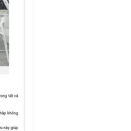
rong tất cả
 khắp không
ều này giúp