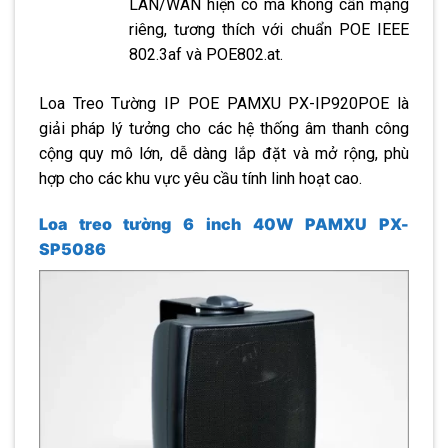
LAN/WAN hiện có mà không cần mạng
riêng, tương thích với chuẩn POE IEEE
802.3af và POE802.at.
Loa Treo Tường IP POE PAMXU PX-IP920POE là
giải pháp lý tưởng cho các hệ thống âm thanh công
cộng quy mô lớn, dễ dàng lắp đặt và mở rộng, phù
hợp cho các khu vực yêu cầu tính linh hoạt cao.
Loa treo tường 6 inch 40W PAMXU PX-
SP5086