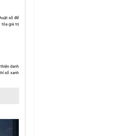
thuật số để
tỏa giá trị
 thiện danh
chỉ số xanh