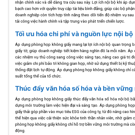
nhận chính xác và dễ dàng tra cứu sau này. Lợi ích nội bộ khi áp dụ
bạch cao hơn với quyền truy cập tài liệu bình đẳng, giúp các bộ phậ
doanh nghiệp còn tích hợp tính năng theo dõi tiến độ nhiệm vụ sa
tải công việc hành chính và tập trung vào phát triển chiến lược.
Tối ưu hóa chi phí và nguồn lực nội bộ
Áp dụng phòng họp không giấy mang lại lợi ích nội bộ quan trọng bằn
giấy tờ, giúp doanh nghiệp tiết kiệm hàng nghìn đô la mỗi năm. Á
các nhiệm vụ thủ công sang công việc sáng tạo, nâng cao giá trị 
việc giảm chi phí bảo trì không gian họp, nhờ sử dụng thiết bị kỹ 
thống đặt lịch tự động. Áp dụng phòng họp không giấy không chỉ cắt
suất tổng thể của tổ chức.
Thúc đẩy văn hóa số hóa và bền vững 
Áp dụng phòng họp không giấy thúc đẩy văn hóa số hóa nội bộ bằ
dựng môi trường làm việc hiện đại và sáng tạo. Áp dụng phòng họp k
giấy thải góp phần vào mục tiêu ESG của công ty, từ đó nâng cao hìn
thể hiện qua việc cải thiện sức khỏe tinh thần nhân viên, nhờ giảm 
phòng họp không giấy không chỉ hỗ trợ bền vững môi trường mà còn 
động.