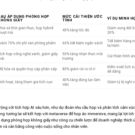
SAU ÁP DỤNG PHÒNG HỌP
MỨC CẢI THIỆN ƯỚC
VÍ DỤ MINH H
KHÔNG GIẤY
TÍNH
hia sẻ thời gian thực, họp hybrid
Giảm xung đột b
45% tăng tốc độ
mượt mà
30%
Tiết kiệm hàng n
iảm 70% chi phí văn phòng phẩm
60% tiết kiệm ngân sách
la/năm
ích hợp công nghệ xanh, giảm giấy
50% tăng nhận thức môi
Cải thiện hình ả
hải
trường
Kiểm soát lịch s
ã hóa và quyền truy cập phân cấp
80% giảm rủi ro rò rỉ
dễ dàng
40% tăng động lực làm
inh hoạt, tăng tham gia tích cực
Giảm tỷ lệ nghỉ 
việc
ộng với tích hợp AI sâu hơn, như dự đoán nhu cầu họp và phân tích cảm xúc
g tương lai sẽ kết hợp với metaverse để họp ảo immersive, mang lại lợi ích
p dụng phòng họp không giấy như công cụ chiến lược để doanh nghiệp thích 
 thần và cân bằng công việc-cuộc sống cho nhân viên.