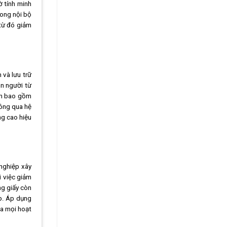
ờ tính minh
rong nội bộ
 từ đó giảm
 và lưu trữ
on người từ
còn bao gồm
hông qua hệ
ng cao hiệu
nghiệp xây
i việc giảm
ng giấy còn
ọp. Áp dụng
ủa mọi hoạt