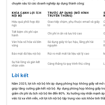
chuyên sâu từ các doanh nghiệp áp dụng thành công:
KHÍA CẠNH LỢI ÍCH
TRƯỚC ÁP DỤNG (MÔ HÌNH
NỘI BỘ
TRUYỀN THỐNG)
Hiệu quả phối hợp đội
Giao tiếp chậm, phụ thuộc email và giấy
C
ngũ
tờ
Tiết kiệm chi phí vận
Chi phí in ấn và lưu trữ cao
G
hành
Văn hóa số hóa và bền
Sử dụng giấy tờ lạc hậu, lãng phí tài
T
vững
nguyên
t
Bảo mật dữ liệu nội bộ
Rủi ro mất mát tài liệu vật lý cao
M
Sự hài lòng và gắn kết
Căng thẳng từ quy trình thủ công
L
nhân viên
Lời kết
Năm 2025, lợi ích nội bộ khi áp dụng phòng họp không giấy sẽ mở r
giúp tăng cường gắn kết nội bộ. Áp dụng phòng họp không giấy tron
giảm chi phí du lịch nội bộ lên đến 80%. Xu hướng này nhấn mạnh á
việc từ xa vĩnh viễn, với lợi ích nội bộ tập trung vào sức khỏe tinh