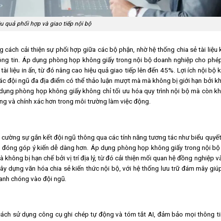
u quả phối hợp và giao tiếp nội bộ
 cách cải thiện sự phối hợp giữa các bộ phận, nhờ hệ thống chia sẻ tài liệu 
 thông tin. Áp dụng phòng họp không giấy trong nội bộ doanh nghiệp cho phé
i tài liệu in ấn, từ đó nâng cao hiệu quả giao tiếp lên đến 45%. Lợi ích nội bộ 
các đội ngũ đa địa điểm có thể thảo luận mượt mà mà không bị giới hạn bởi 
p dụng phòng họp không giấy không chỉ tối ưu hóa quy trình nội bộ mà còn k
óng và chính xác hơn trong môi trường làm việc động.
 cường sự gắn kết đội ngũ thông qua các tính năng tương tác như biểu quyết
à đóng góp ý kiến dễ dàng hơn. Áp dụng phòng họp không giấy trong nội bộ
không bị hạn chế bởi vị trí địa lý, từ đó cải thiện mối quan hệ đồng nghiệp và
y dựng văn hóa chia sẻ kiến thức nội bộ, với hệ thống lưu trữ đám mây giú
hanh chóng vào đội ngũ.
cách sử dụng công cụ ghi chép tự động và tóm tắt AI, đảm bảo mọi thông t