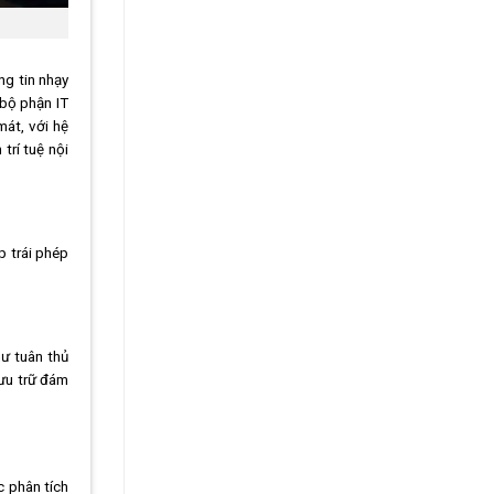
ng tin nhạy
 bộ phận IT
mát, với hệ
trí tuệ nội
p trái phép
hư tuân thủ
lưu trữ đám
c phân tích