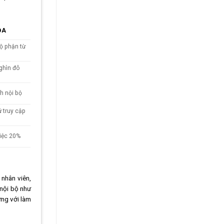
ỌA
ộ phận từ
ghìn đô
nh nội bộ
ử truy cập
việc 20%
 nhân viên,
 nội bộ như
ứng với làm