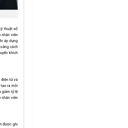
kỹ thuật số
p nhân viên
khi áp dụng
khoảng cách
huyến khích
 điện tử và
 tạo ra môi
 giảm tỷ lệ
p nhân viên
in được ghi