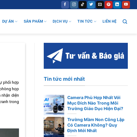
DỰ ÁN
SẢN PHẨM
DỊCH VỤ
TIN TỨC
LIÊN HỆ
Tin tức mới nhất
sự phối hợp
g phòng họp
n nhận diện
Camera Phù Hợp Nhất Với
tranh trong
Mục Đích Nào Trong Môi
Trường Giáo Dục Hiện Đại?
Trường Mầm Non Công Lập
Có Camera Không? Quy
Định Mới Nhất