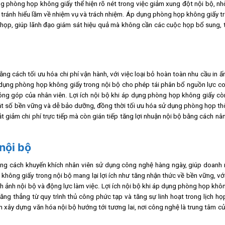
ng phòng họp không giấy thể hiện rõ nét trong việc giảm xung đột nội bộ, nh
n tránh hiểu lầm về nhiệm vụ và trách nhiệm. Áp dụng phòng họp không giấy t
u họp, giúp lãnh đạo giám sát hiệu quả mà không cần các cuộc họp bổ sung,
g cách tối ưu hóa chi phí vận hành, với việc loại bỏ hoàn toàn nhu cầu in ấn
p dụng phòng họp không giấy trong nội bộ cho phép tái phân bổ nguồn lực c
đóng góp của nhân viên. Lợi ích nội bộ khi áp dụng phòng họp không giấy 
thuật số bền vững và dễ bảo dưỡng, đồng thời tối ưu hóa sử dụng phòng họp t
 giảm chi phí trực tiếp mà còn gián tiếp tăng lợi nhuận nội bộ bằng cách nâ
nội bộ
ng cách khuyến khích nhân viên sử dụng công nghệ hàng ngày, giúp doanh 
hông giấy trong nội bộ mang lại lợi ích như tăng nhận thức về bền vững, vớ
h ảnh nội bộ và động lực làm việc. Lợi ích nội bộ khi áp dụng phòng họp khô
căng thẳng từ quy trình thủ công phức tạp và tăng sự linh hoạt trong lịch h
xây dựng văn hóa nội bộ hướng tới tương lai, nơi công nghệ là trung tâm c