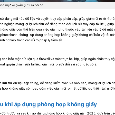
bảo mật và quản lý rủi ro nội bộ
 dụng mã hóa dữ liệu và quyền truy cập phân cấp, giúp giảm rủi ro rò rỉ thô
ghiệp mang lại lợi ích như dễ dàng theo dõi lịch sử truy cập tài liệu, giúp
không giấy còn thể hiện qua việc giảm phụ thuộc vào tài liệu vật lý dễ mất 
 phục nhanh chóng. Áp dụng phòng họp không giấy không chỉ bảo vệ tài sản 
nh nghiệp tránh các rủi ro pháp lý tiềm ẩn.
ao bảo mật dữ liệu qua firewall và xác thực hai lớp, giúp ngăn chặn truy cậ
t quyền chỉnh sửa tài liệu, giảm rủi ro sửa đổi sai sót hoặc cố ý.
lưu trữ dữ liệu tập trung, dễ dàng kiểm toán và báo cáo, mang lại lợi ích n
 họp không giấy còn bao gồm việc giảm rủi ro mất dữ liệu do thiên tai, nhờ 
sau khi áp dụng phòng họp không giấy
hay đổi trước và sau khi áp dụng phòng họp không giấy năm 2025, dựa trên cá