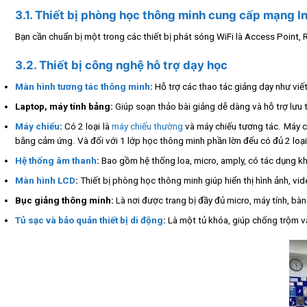
3.1. Thiết bị phòng học thông minh cung cấp mạng I
Bạn cần chuẩn bị một trong các thiết bị phát sóng WiFi là Access Point,
3.2. Thiết bị công nghệ hỗ trợ dạy học
Màn hình tương tác thông minh
:
Hỗ trợ các thao tác giảng dạy như viế
Laptop, máy tính bảng:
Giúp soạn thảo bài giảng dễ dàng và hỗ trợ lưu t
Máy chiếu
:
Có 2 loại là
máy chiếu thường
và máy chiếu tương tác. Máy chi
bằng cảm ứng. Và đối với 1 lớp học thông minh phần lờn đếu có đủ 2 loại
Hệ thống âm thanh
:
Bao gồm hệ thống loa, micro, amply, có tác dụng kh
Màn hình LCD
:
Thiết bị phòng học thông minh giúp hiển thị hình ảnh, vi
Bục giảng thông minh:
Là nơi được trang bị đầy đủ micro, máy tính, bàn
Tủ sạc và bảo quản thiết bị di động
:
Là một tủ khóa, giúp chống trộm và