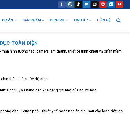
DỰ ÁN
SẢN PHẨM
DỊCH VỤ
TIN TỨC
LIÊN HỆ
 DỤC TOÀN DIỆN
p màn hình tương tác, camera, âm thanh, thiết bị trình chiếu và phần mềm
ể chia thành các mức độ như:
hút sự chú ý và nâng cao khả năng ghi nhớ của người học.
 phỏng cho 1 cuộc phẫu thuật y tế hoặc nghiên cứu sâu vào lòng đất, đại