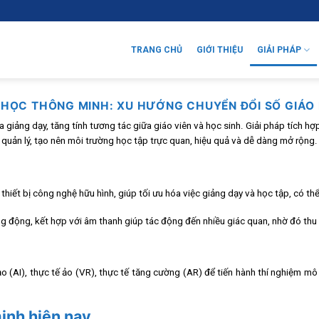
TRANG CHỦ
GIỚI THIỆU
GIẢI PHÁP
 HỌC THÔNG MINH: XU HƯỚNG CHUYỂN ĐỔI SỐ GIÁO
giảng dạy, tăng tính tương tác giữa giáo viên và học sinh. Giải pháp tích hợ
quản lý, tạo nên môi trường học tập trực quan, hiệu quả và dễ dàng mở rộng.
hiết bị công nghệ hữu hình, giúp tối ưu hóa việc giảng dạy và học tập, có th
 động, kết hợp với âm thanh giúp tác động đến nhiều giác quan, nhờ đó thu 
 (AI), thực tế ảo (VR), thực tế tăng cường (AR) để tiến hành thí nghiệm mô
inh hiện nay