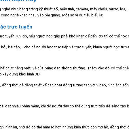
ghệ như: bảng trắng kỹ thuật số, máy tính, camera, máy chiếu, micro, loa,
 công nghệ khác nhau vào bài giảng. Một số ví dụ tiêu biểu là:
oặc trực tuyến
ực tuyến. Khi đó, nếu người học gặp phải khó khăn để đến lớp thì có thể học n
hỏi, bài tập,… cho cả người học trực tiếp và trực tuyến, khiến người học từ x
thế chức năng viết, vẽ của bảng đen thông thường. Thêm vào đó có thể chèn
p xây dựng khối hình 3D.
, đồng thời dễ dàng thiết kế các hoạt động tương tác với video, hình ảnh sốn
i đặt nhiều phần mềm, khi đó người dạy có thể dùng trực tiếp để sáng tạo b
hi hình lại, nhờ đó có thể nắm rõ hơn những kiến thức còn mơ hồ, đồng thời ô