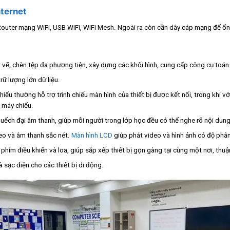
nternet
 Router mạng WiFi, USB WiFi, WiFi Mesh. Ngoài ra còn cần dây cáp mạng để ổn
t vẽ, chèn tệp đa phương tiện, xây dựng các khối hình, cung cấp công cụ toán
rữ lượng lớn dữ liệu.
ếu thường hỗ trợ trình chiếu màn hình của thiết bị được kết nối, trong khi vớ
 máy chiếu.
uếch đại âm thanh, giúp mỗi người trong lớp học đều có thể nghe rõ nội dung
deo và âm thanh sắc nét.
Màn hình LCD
giúp phát video và hình ảnh có độ phân 
 phím điều khiển và loa, giúp sắp xếp thiết bị gọn gàng tại cùng một nơi, thu
 sạc điện cho các thiết bị di động.