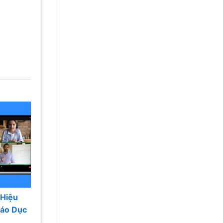
 Hiệu
iáo Dục