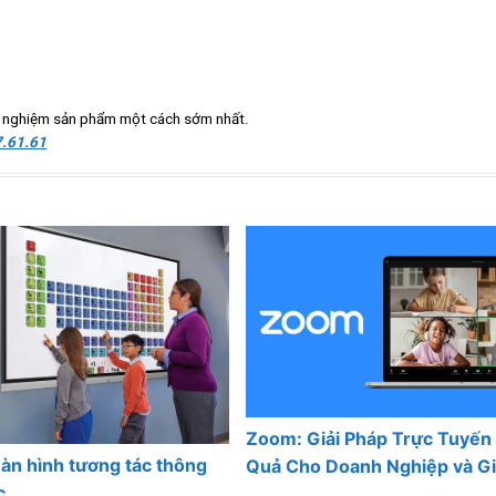
ải nghiệm sản phẩm một cách sớm nhất.
.61.61
Zoom: Giải Pháp Trực Tuyến
n hình tương tác thông
Quả Cho Doanh Nghiệp và G
c