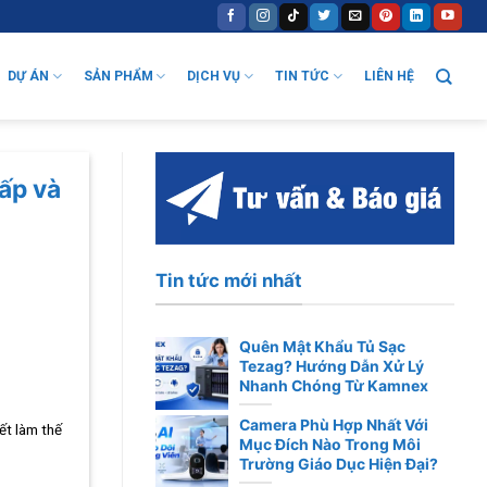
DỰ ÁN
SẢN PHẨM
DỊCH VỤ
TIN TỨC
LIÊN HỆ
ấp và
Tin tức mới nhất
Quên Mật Khẩu Tủ Sạc
Tezag? Hướng Dẫn Xử Lý
Nhanh Chóng Từ Kamnex
Camera Phù Hợp Nhất Với
ết làm thế
Mục Đích Nào Trong Môi
Trường Giáo Dục Hiện Đại?