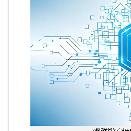
AES 256-bit là gì và tạ