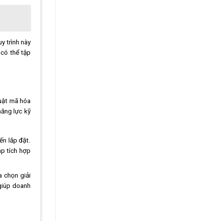
y trình này
 có thể tập
huật mã hóa
năng lực kỹ
ến lắp đặt.
áp tích hợp
a chọn giải
 giúp doanh