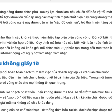
ứng đáng được chính phủ Hoa Kỳ lựa chọn làm tiêu chuẩn để bảo vệ tối mật
 tổ hợp khóa lớn để đáp ứng các máy tính mạnh nhất hiện nay cũng không thể
ợt trội công nghệ này được gắn nhãn “cấp độ quân sự”, trở thành nền tảng 
nhỏ thành các khối và thực hiện nhiều tạp biến biến vòng vòng. Đối với biến t
vị trí và hỗn hợp dữ liệu. Quy trình mã hóa hóa các biến văn bản hoặc hình 
ợc nếu không có khóa giải mã chính xác. Sự phức tạp trong cấu trúc toán 
ệ internet cộng với nguy cơ xâm nhập xâm nhập.
ệu không giấy tờ
y đổi hoàn toàn cách thức làm việc của doanh nghiệp và cơ quan nhà nước. 
ực tiếp đến màn hình chung hoặc thiết bị cá nhân của đại biểu. Trong môi trườ
o vệ vững chắc cho mọi thông tin quan trọng.
oanh, kế hoạch phát triển… nếu không được mã hóa sẽ dễ trở thành mục tiêu c
 sẽ “xáo trộn” dữ liệu ngay từ nguồn phát. Ngay cả khi kẻ xấu chặn được luồ
 giải mã mà không có chìa khóa đúng.
 cung cấp cơ chế xác thực. Hệ thống đảm bảo tài liệu đại biểu nhận được tr