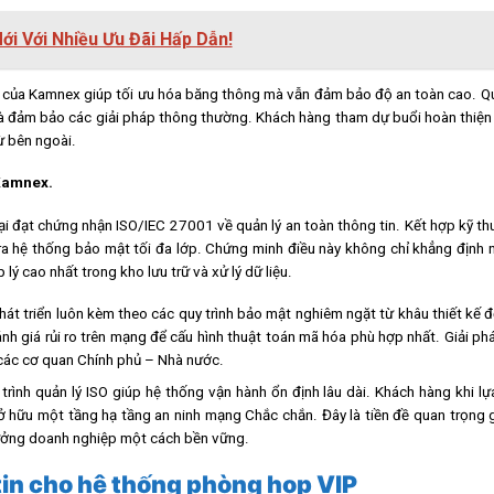
i Với Nhiều Ưu Đãi Hấp Dẫn!
bị của Kamnex giúp tối ưu hóa băng thông mà vẫn đảm bảo độ an toàn cao. Qu
 là đảm bảo các giải pháp thông thường. Khách hàng tham dự buổi hoàn thiện
ừ bên ngoài.
 Kamnex.
ại đạt chứng nhận ISO/IEC 27001 về quản lý an toàn thông tin. Kết hợp kỹ t
ra hệ thống bảo mật tối đa lớp. Chứng minh điều này không chỉ khẳng định 
ý cao nhất trong kho lưu trữ và xử lý dữ liệu.
át triển luôn kèm theo các quy trình bảo mật nghiêm ngặt từ khâu thiết kế đ
nh giá rủi ro trên mạng để cấu hình thuật toán mã hóa phù hợp nhất. Giải ph
 các cơ quan Chính phủ – Nhà nước.
ình quản lý ISO giúp hệ thống vận hành ổn định lâu dài. Khách hàng khi lự
ở hữu một tầng hạ tầng an ninh mạng Chắc chắn. Đây là tiền đề quan trọng
rưởng doanh nghiệp một cách bền vững.
 tin cho hệ thống phòng họp VIP