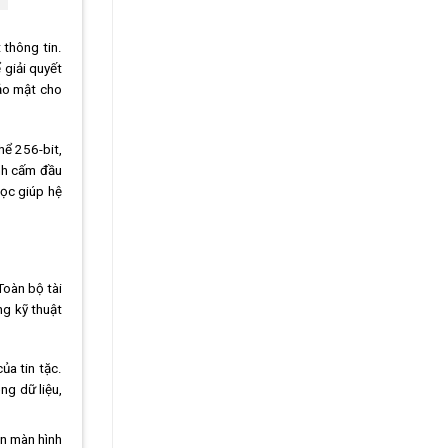
 thông tin.
 giải quyết
bảo mật cho
hể 256-bit,
ảnh cấm đầu
học giúp hệ
Toàn bộ tài
ng kỹ thuật
ủa tin tặc.
ng dữ liệu,
ên màn hình