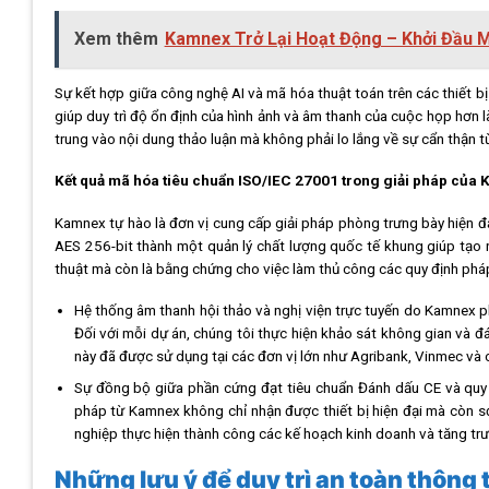
Xem thêm
Kamnex Trở Lại Hoạt Động – Khởi Đầu Mớ
Sự kết hợp giữa công nghệ AI và mã hóa thuật toán trên các thiết 
giúp duy trì độ ổn định của hình ảnh và âm thanh của cuộc họp hơn
trung vào nội dung thảo luận mà không phải lo lắng về sự cẩn thận t
Kết quả mã hóa tiêu chuẩn ISO/IEC 27001 trong giải pháp của
Kamnex tự hào là đơn vị cung cấp giải pháp phòng trưng bày hiện đ
AES 256-bit thành một quản lý chất lượng quốc tế khung giúp tạo 
thuật mà còn là bằng chứng cho việc làm thủ công các quy định pháp l
Hệ thống âm thanh hội thảo và nghị viện trực tuyến do Kamnex ph
Đối với mỗi dự án, chúng tôi thực hiện khảo sát không gian và đá
này đã được sử dụng tại các đơn vị lớn như Agribank, Vinmec và
Sự đồng bộ giữa phần cứng đạt tiêu chuẩn Đánh dấu CE và quy tr
pháp từ Kamnex không chỉ nhận được thiết bị hiện đại mà còn s
nghiệp thực hiện thành công các kế hoạch kinh doanh và tăng t
Những lưu ý để duy trì an toàn thông