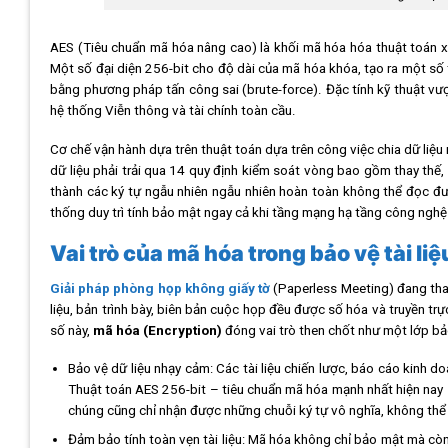
AES (Tiêu chuẩn mã hóa nâng cao) là khối mã hóa hóa thuật toán x
Một số đại diện 256-bit cho độ dài của mã hóa khóa, tạo ra một số
bằng phương pháp tấn công sai (brute-force). Đặc tính kỹ thuật vư
hệ thống Viễn thông và tài chính toàn cầu.
Cơ chế vận hành dựa trên thuật toán dựa trên công việc chia dữ liệu 
dữ liệu phải trải qua 14 quy định kiểm soát vòng bao gồm thay thế, 
thành các ký tự ngẫu nhiên ngẫu nhiên hoàn toàn không thể đọc đư
thống duy trì tính bảo mật ngay cả khi tầng mạng hạ tầng công ngh
Vai trò của mã hóa trong bảo vệ tài li
Giải pháp phòng họp không giấy tờ
(Paperless Meeting) đang tha
liệu, bản trình bày, biên bản cuộc họp đều được số hóa và truyền tr
số này,
mã hóa (Encryption)
đóng vai trò then chốt như một lớp bả
Bảo vệ dữ liệu nhạy cảm: Các tài liệu chiến lược, báo cáo kinh d
Thuật toán AES 256-bit – tiêu chuẩn mã hóa mạnh nhất hiện nay –
chúng cũng chỉ nhận được những chuỗi ký tự vô nghĩa, không thể
Đảm bảo tính toàn vẹn tài liệu: Mã hóa không chỉ bảo mật mà còn