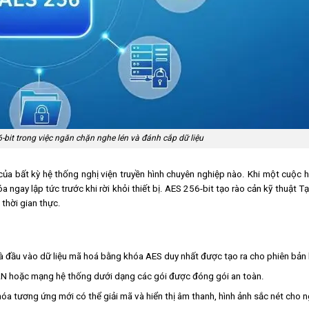
bit trong việc ngăn chặn nghe lén và đánh cắp dữ liệu
ủa bất kỳ hệ thống nghị viện truyền hình chuyên nghiệp nào. Khi một cuộc h
 ngay lập tức trước khi rời khỏi thiết bị. AES 256-bit tạo rào cản kỹ thuật Tạ
 thời gian thực.
và đầu vào dữ liệu mã hoá bằng khóa AES duy nhất được tạo ra cho phiên bản 
AN hoặc mạng hệ thống dưới dạng các gói được đóng gói an toàn.
hóa tương ứng mới có thể giải mã và hiển thị âm thanh, hình ảnh sắc nét cho 