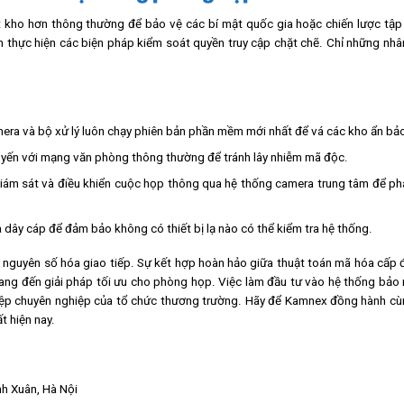
 kho hơn thông thường để bảo vệ các bí mật quốc gia hoặc chiến lược tập
n thực hiện các biện pháp kiểm soát quyền truy cập chặt chẽ. Chỉ những nh
mera và bộ xử lý luôn chạy phiên bản phần mềm mới nhất để vá các kho ẩn bả
uyến với mạng văn phòng thông thường để tránh lây nhiễm mã độc.
 giám sát và điều khiển cuộc họp thông qua hệ thống camera trung tâm để ph
và dây cáp để đảm bảo không có thiết bị lạ nào có thể kiểm tra hệ thống.
ỷ nguyên số hóa giao tiếp. Sự kết hợp hoàn hảo giữa thuật toán mã hóa cấp
mang đến giải pháp tối ưu cho phòng họp. Việc làm đầu tư vào hệ thống bả
nghiệp chuyên nghiệp của tổ chức thương trường. Hãy để Kamnex đồng hành c
t hiện nay.
h Xuân, Hà Nội