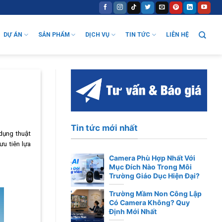
DỰ ÁN
SẢN PHẨM
DỊCH VỤ
TIN TỨC
LIÊN HỆ
Tin tức mới nhất
 dụng thuật
ưu tiên lựa
Camera Phù Hợp Nhất Với
Mục Đích Nào Trong Môi
Trường Giáo Dục Hiện Đại?
Trường Mầm Non Công Lập
Có Camera Không? Quy
Định Mới Nhất