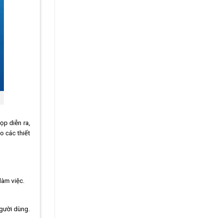
ọp diễn ra,
o các thiết
làm việc.
người dùng.