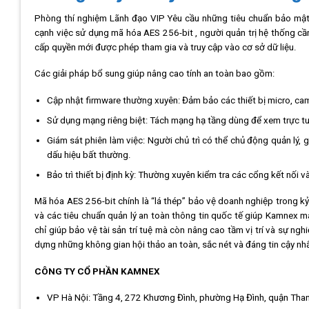
Phòng thí nghiệm Lãnh đạo VIP Yêu cầu những tiêu chuẩn bảo mật
cạnh việc sử dụng mã hóa AES 256-bit , người quản trị hệ thống cầ
cấp quyền mới được phép tham gia và truy cập vào cơ sở dữ liệu.
Các giải pháp bổ sung giúp nâng cao tính an toàn bao gồm:
Cập nhật firmware thường xuyên: Đảm bảo các thiết bị micro, ca
Sử dụng mạng riêng biệt: Tách mạng hạ tầng dùng để xem trực t
Giám sát phiên làm việc: Người chủ trì có thể chủ động quản lý,
dấu hiệu bất thường.
Bảo trì thiết bị định kỳ: Thường xuyên kiểm tra các cổng kết nối 
Mã hóa AES 256-bit chính là “lá thép” bảo vệ doanh nghiệp trong k
và các tiêu chuẩn quản lý an toàn thông tin quốc tế giúp Kamnex 
chỉ giúp bảo vệ tài sản trí tuệ mà còn nâng cao tầm vị trí và sự 
dựng những không gian hội thảo an toàn, sắc nét và đáng tin cậy nhấ
CÔNG TY CỔ PHẦN KAMNEX
VP Hà Nội: Tầng 4, 272 Khương Đình, phường Hạ Đình, quận Than