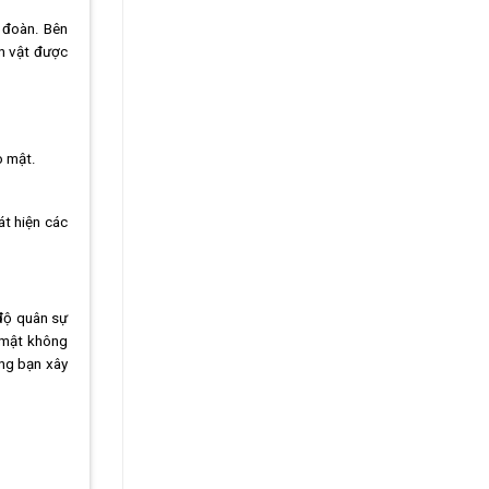
 đoàn. Bên
ân vật được
o mật.
át hiện các
 độ quân sự
o mật không
ùng bạn xây