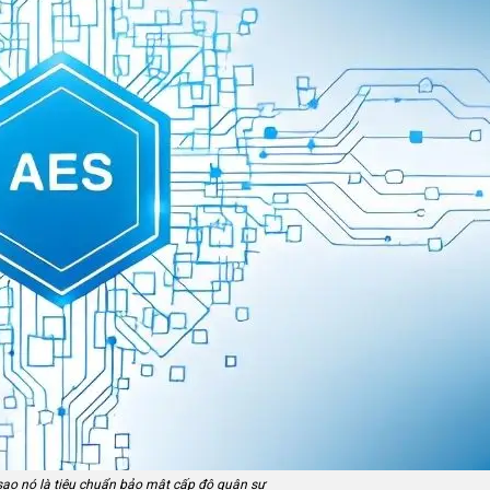
i sao nó là tiêu chuẩn bảo mật cấp độ quân sự