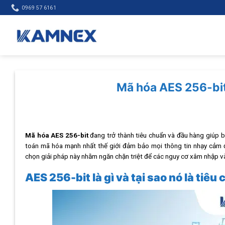
Skip
0969 57 6161
to
content
Mã hóa AES 256-bit
Mã hóa AES 256-bit
đang trở thành tiêu chuẩn và đầu hàng giúp b
toán mã hóa mạnh nhất thế giới đảm bảo mọi thông tin nhạy cảm đư
chọn giải pháp này nhằm ngăn chặn triệt để các nguy cơ xâm nhập và r
AES 256-bit là gì và tại sao nó là ti