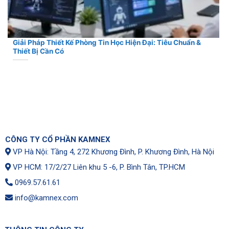
Giải Pháp Thiết Kế Phòng Tin Học Hiện Đại: Tiêu Chuẩn &
Thiết Bị Cần Có
CÔNG TY CỔ PHẦN KAMNEX
VP Hà Nội: Tầng 4, 272 Khương Đình, P. Khương Đình, Hà Nội
VP HCM: 17/2/27 Liên khu 5 -6, P. Bình Tân, TP.HCM
0969.57.61.61
info@kamnex.com