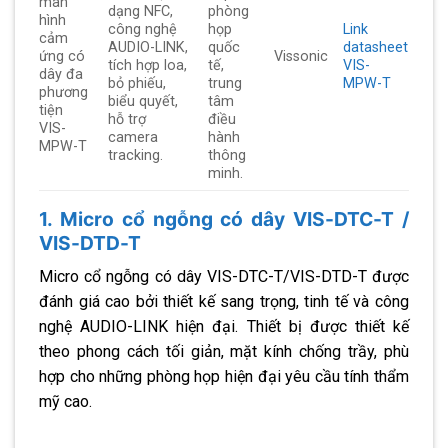
màn
dạng NFC,
phòng
hình
công nghệ
họp
Link
cảm
AUDIO-LINK,
quốc
datasheet
ứng có
Vissonic
tích hợp loa,
tế,
VIS-
dây đa
bỏ phiếu,
trung
MPW-T
phương
biểu quyết,
tâm
tiện
hỗ trợ
điều
VIS-
camera
hành
MPW-T
tracking.
thông
minh.
1. Micro cổ ngỗng có dây VIS-DTC-T /
VIS-DTD-T
Micro cổ ngỗng có dây VIS-DTC-T/VIS-DTD-T được
đánh giá cao bởi thiết kế sang trọng, tinh tế và công
nghệ AUDIO-LINK hiện đại. Thiết bị được thiết kế
theo phong cách tối giản, mặt kính chống trầy, phù
hợp cho những phòng họp hiện đại yêu cầu tính thẩm
mỹ cao.