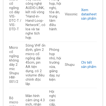
cổ
công nghệ
họp, hội
ngỗng
AUDIO-LINK,
nghị,
Xem
có dây
kết nối vòng
tòa án,
Vissonic
datasheet
VIS-
“Hand-in-
trung
sản phẩm
DTC-T /
Hand-Loop-
tâm
VIS-
Network”, có
điều
DTD-T
loa và tai
hành.
nghe tích
hợp.
Sóng VHF ổn
Micro
định, gồm 2
Phòng
cổ
micro cổ
họp
ngỗng
ngỗng dài
nhỏ, hội
không
45cm, pin
trường
Chi tiết
dây 2
Shupu
AA tiện
vừa,
sản phẩm
mic
dụng, có 2
giảng
Shupu
volume điều
dạy, sự
HM-
chỉnh độc
kiện.
001/2
lập.
Hội
Màn hình
nghị
Bộ
cảm ứng 4.3
cao
micro
inch, nhận
cấp,