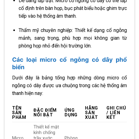
Dễ dàng lắp đặt: Micro cổ ngỗng có dây có thể lắp
cố định trên bàn họp, bục phát biểu hoặc ghim trực
tiếp vào hệ thống âm thanh.
Thẩm mỹ chuyên nghiệp: Thiết kế dạng cổ ngỗng
mảnh, sang trọng, phù hợp mọi không gian từ
phòng họp nhỏ đến hội trường lớn.
Các loại micro cổ ngỗng có dây phổ
biến
Dưới đây là bảng tổng hợp những dòng micro cổ
ngỗng có dây được ưa chuộng trong các hệ thống âm
thanh hiện nay:
TÊN
HÃNG
GHI CHÚ
ĐẶC ĐIỂM
ỨNG
SẢN
SẢN
/ LIÊN
NỔI BẬT
DỤNG
PHẨM
XUẤT
KẾT
Thiết kế mặt
kính chống
Micro
trầy xước,
Phòng