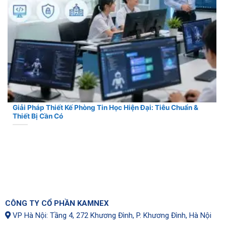
Giải Pháp Thiết Kế Phòng Tin Học Hiện Đại: Tiêu Chuẩn &
Thiết Bị Cần Có
CÔNG TY CỔ PHẦN KAMNEX
VP Hà Nội: Tầng 4, 272 Khương Đình, P. Khương Đình, Hà Nội