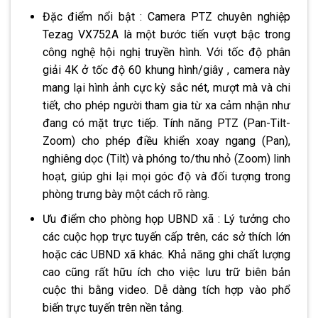
Đặc điểm nổi bật : Camera PTZ chuyên nghiệp
Tezag VX752A là một bước tiến vượt bậc trong
công nghệ hội nghị truyền hình. Với tốc độ phân
giải 4K ở tốc độ 60 khung hình/giây , camera này
mang lại hình ảnh cực kỳ sắc nét, mượt mà và chi
tiết, cho phép người tham gia từ xa cảm nhận như
đang có mặt trực tiếp. Tính năng PTZ (Pan-Tilt-
Zoom) cho phép điều khiển xoay ngang (Pan),
nghiêng dọc (Tilt) và phóng to/thu nhỏ (Zoom) linh
hoạt, giúp ghi lại mọi góc độ và đối tượng trong
phòng trưng bày một cách rõ ràng.
Ưu điểm cho phòng họp UBND xã : Lý tưởng cho
các cuộc họp trực tuyến cấp trên, các sở thích lớn
hoặc các UBND xã khác. Khả năng ghi chất lượng
cao cũng rất hữu ích cho việc lưu trữ biên bản
cuộc thi bằng video. Dễ dàng tích hợp vào phổ
biến trực tuyến trên nền tảng.