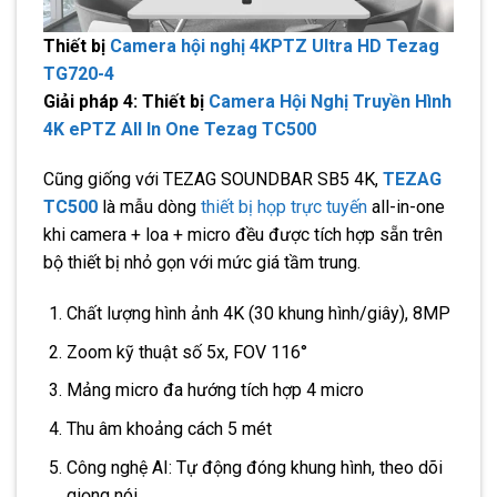
Thiết bị
Camera hội nghị 4KPTZ Ultra HD Tezag
TG720-4
Giải pháp 4: Thiết bị
Camera Hội Nghị Truyền Hình
4K ePTZ All In One Tezag TC500
Cũng giống với TEZAG SOUNDBAR SB5 4K,
TEZAG
TC500
là mẫu dòng
thiết bị họp trực tuyến
all-in-one
khi camera + loa + micro đều được tích hợp sẵn trên
bộ thiết bị nhỏ gọn với mức giá tầm trung.
Chất lượng hình ảnh 4K (30 khung hình/giây), 8MP
Zoom kỹ thuật số 5x, FOV 116°
Mảng micro đa hướng tích hợp 4 micro
Thu âm khoảng cách 5 mét
Công nghệ AI: Tự động đóng khung hình, theo dõi
giọng nói