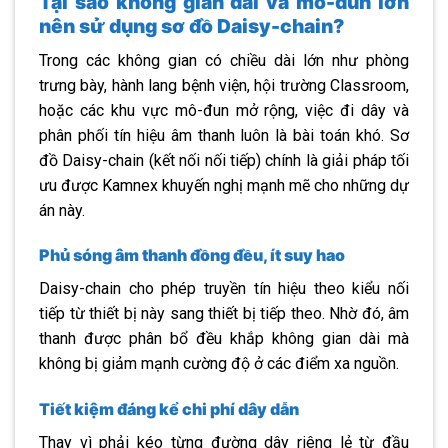
Tại sao không gian dài và mô-đun lớn
nên sử dụng sơ đồ Daisy-chain?
Trong các không gian có chiều dài lớn như phòng
trưng bày, hành lang bệnh viện, hội trường Classroom,
hoặc các khu vực mô-đun mở rộng, việc đi dây và
phân phối tín hiệu âm thanh luôn là bài toán khó. Sơ
đồ Daisy-chain (kết nối nối tiếp) chính là giải pháp tối
ưu được Kamnex khuyến nghị mạnh mẽ cho những dự
án này.
Phủ sóng âm thanh đồng đều, ít suy hao
Daisy-chain cho phép truyền tín hiệu theo kiểu nối
tiếp từ thiết bị này sang thiết bị tiếp theo. Nhờ đó, âm
thanh được phân bổ đều khắp không gian dài mà
không bị giảm mạnh cường độ ở các điểm xa nguồn.
Tiết kiệm đáng kể chi phí dây dẫn
Thay vì phải kéo từng đường dây riêng lẻ từ đầu