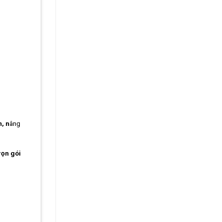
m, n
âng
rọn gói