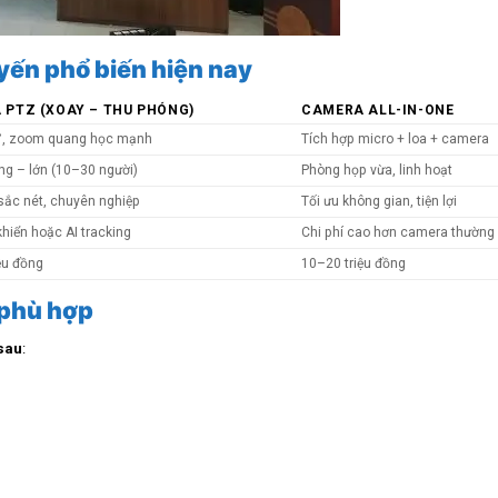
yến phổ biến hiện nay
 PTZ (XOAY – THU PHÓNG)
CAMERA ALL-IN-ONE
°, zoom quang học mạnh
Tích hợp micro + loa + camera
ng – lớn (10–30 người)
Phòng họp vừa, linh hoạt
sắc nét, chuyên nghiệp
Tối ưu không gian, tiện lợi
khiển hoặc AI tracking
Chi phí cao hơn camera thường
ệu đồng
10–20 triệu đồng
 phù hợp
 sau
: