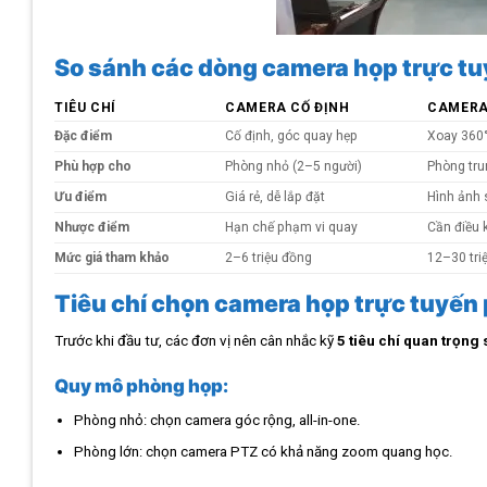
So sánh các dòng camera họp trực tu
TIÊU CHÍ
CAMERA CỐ ĐỊNH
CAMERA
Đặc điểm
Cố định, góc quay hẹp
Xoay 360
Phù hợp cho
Phòng nhỏ (2–5 người)
Phòng tru
Ưu điểm
Giá rẻ, dễ lắp đặt
Hình ảnh 
Nhược điểm
Hạn chế phạm vi quay
Cần điều 
Mức giá tham khảo
2–6 triệu đồng
12–30 tri
Tiêu chí chọn camera họp trực tuyến
Trước khi đầu tư, các đơn vị nên cân nhắc kỹ
5 tiêu chí quan trọng
Quy mô phòng họp:
Phòng nhỏ: chọn camera góc rộng, all-in-one.
Phòng lớn: chọn camera PTZ có khả năng zoom quang học.