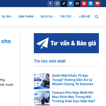
DỰ ÁN
SẢN PHẨM
DỊCH VỤ
TIN TỨC
LIÊN HỆ
u cho
Tin tức mới nhất
Quên Mật Khẩu Tủ Sạc
ờng,
Tezag? Hướng Dẫn Xử Lý
Nhanh Chóng Từ Kamnex
 nét, mượt
Camera Phù Hợp Nhất Với
Mục Đích Nào Trong Môi
Trường Giáo Dục Hiện Đại?