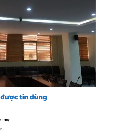
 được tin dùng
n tảng.
n.