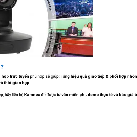
n?
họp trực tuyến
phù hợp sẽ giúp: Tăng
hiệu quả giao tiếp & phối hợp nhó
và thời gian họp
ệp
, hãy liên hệ
Kamnex
để được
tư vấn miễn phí, demo thực tế và báo giá t