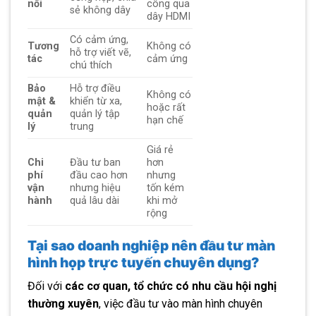
nối
công qua
sẻ không dây
dây HDMI
Có cảm ứng,
Tương
Không có
hỗ trợ viết vẽ,
tác
cảm ứng
chú thích
Bảo
Hỗ trợ điều
Không có
mật &
khiển từ xa,
hoặc rất
quản
quản lý tập
hạn chế
lý
trung
Giá rẻ
Chi
Đầu tư ban
hơn
phí
đầu cao hơn
nhưng
vận
nhưng hiệu
tốn kém
hành
quả lâu dài
khi mở
rộng
Tại sao doanh nghiệp nên đầu tư màn
hình họp trực tuyến chuyên dụng?
Đối với
các cơ quan, tổ chức có nhu cầu hội nghị
thường xuyên
, việc đầu tư vào màn hình chuyên