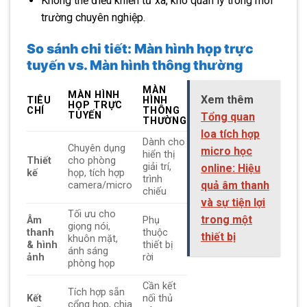
Không thể điều khiển từ xa, khó quản lý trong môi
trường chuyên nghiệp.
So sánh chi tiết: Màn hình họp trực
tuyến vs. Màn hình thông thường
MÀN
MÀN HÌNH
Xem thêm
TIÊU
HÌNH
HỌP TRỰC
CHÍ
THÔNG
TUYẾN
Tổng quan
THƯỜNG
loa tích hợp
Dành cho
Chuyên dụng
micro học
hiển thị
Thiết
cho phòng
giải trí,
online: Hiệu
kế
họp, tích hợp
trình
quả âm thanh
camera/micro
chiếu
và sự tiện lợi
Tối ưu cho
trong một
Âm
Phụ
giọng nói,
thanh
thuộc
thiết bị
khuôn mặt,
& hình
thiết bị
ánh sáng
ảnh
rời
phòng họp
Cần kết
Tích hợp sẵn
Kết
nối thủ
cổng họp, chia