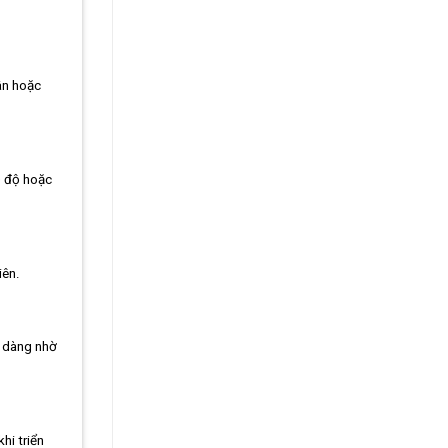
ân hoặc
0 độ hoặc
iên.
ễ dàng nhờ
hi triển