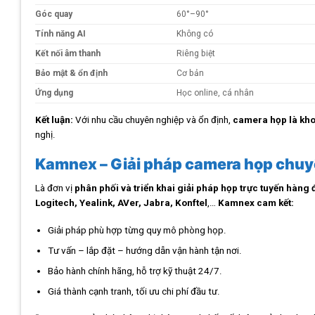
Góc quay
60°–90°
Tính năng AI
Không có
Kết nối âm thanh
Riêng biệt
Bảo mật & ổn định
Cơ bản
Ứng dụng
Học online, cá nhân
Kết luận:
Với nhu cầu chuyên nghiệp và ổn định,
camera họp là kho
nghị.
Kamnex – Giải pháp camera họp chuy
Là đơn vị
phân phối và triển khai giải pháp họp trực tuyến hàng 
Logitech, Yealink, AVer, Jabra, Konftel
,…
Kamnex cam kết:
Giải pháp phù hợp từng quy mô phòng họp.
Tư vấn – lắp đặt – hướng dẫn vận hành tận nơi.
Bảo hành chính hãng, hỗ trợ kỹ thuật 24/7.
Giá thành cạnh tranh, tối ưu chi phí đầu tư.