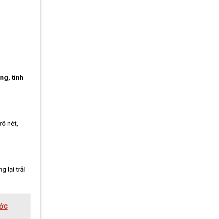
ng, tính
rõ nét,
 lại trải
ước