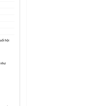
buổi hội
n như