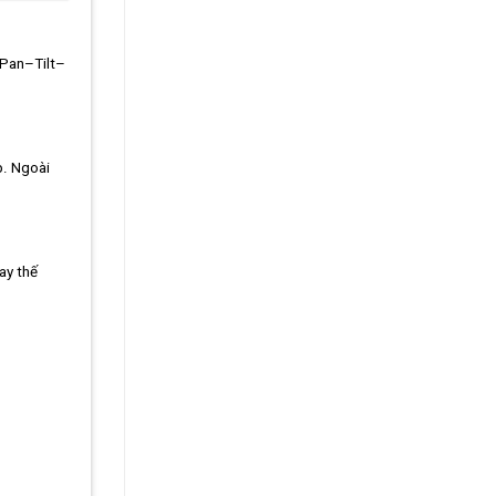
(Pan–Tilt–
p. Ngoài
hay thế