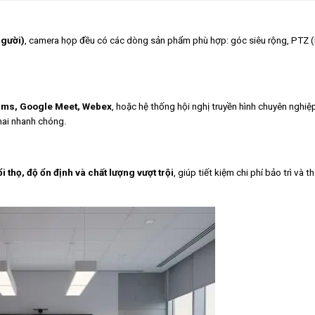
người)
, camera họp đều có các dòng sản phẩm phù hợp: góc siêu rộng, PTZ 
ams, Google Meet, Webex
, hoặc hệ thống hội nghị truyền hình chuyên nghiệ
khai nhanh chóng.
 thọ, độ ổn định và chất lượng vượt trội
, giúp tiết kiệm chi phí bảo trì và t