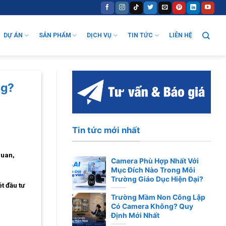
DỰ ÁN
SẢN PHẨM
DỊCH VỤ
TIN TỨC
LIÊN HỆ
ng?
Tin tức mới nhất
quan,
Camera Phù Hợp Nhất Với
Mục Đích Nào Trong Môi
Trường Giáo Dục Hiện Đại?
t đầu tư
Trường Mầm Non Công Lập
Có Camera Không? Quy
Định Mới Nhất