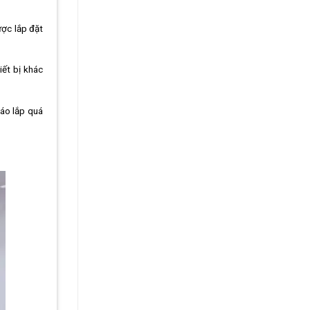
ược lắp đặt
iết bị khác
háo lắp quá