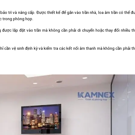
 bảo trì và nâng cấp. Được thiết kế để gắn vào trần nhà, loa âm trần có thể đ
c trong phòng họp.
 được lắp đặt vào trần mà không cần phải di chuyển hoặc thay đổi nhiều th
 chỉ cần vệ sinh định kỳ và kiểm tra các kết nối âm thanh mà không cần phải t