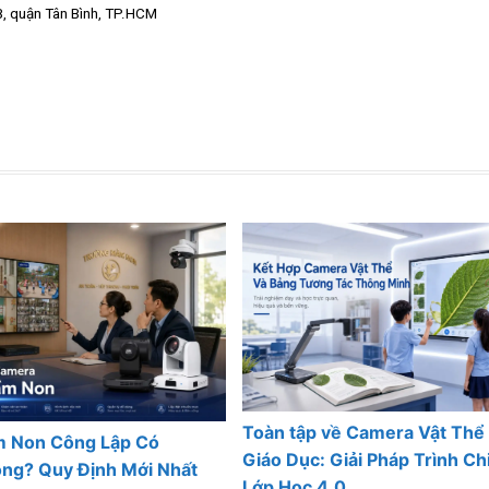
B, quận Tân Bình, TP.HCM
Toàn tập về Camera Vật Thể
 Non Công Lập Có
Giáo Dục: Giải Pháp Trình C
ng? Quy Định Mới Nhất
Lớp Học 4.0