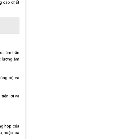
g cao chất
loa âm trần
ất lượng âm
 đồng bộ và
tiện lợi và
ng họp của
u, hoặc loa