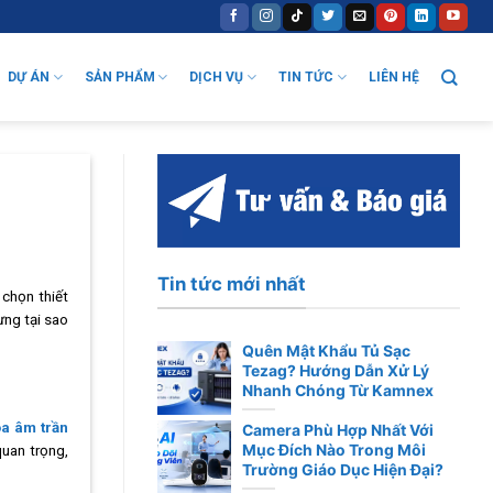
DỰ ÁN
SẢN PHẨM
DỊCH VỤ
TIN TỨC
LIÊN HỆ
Tin tức mới nhất
 chọn thiết
ưng tại sao
Quên Mật Khẩu Tủ Sạc
Tezag? Hướng Dẫn Xử Lý
Nhanh Chóng Từ Kamnex
a âm trần
Camera Phù Hợp Nhất Với
Mục Đích Nào Trong Môi
quan trọng,
Trường Giáo Dục Hiện Đại?