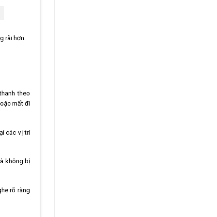
 rãi hơn.
thanh theo
oặc mất đi
 các vị trí
và không bị
ghe rõ ràng