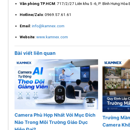
Văn phòng TP.HCM
: 717/2/27 Liên khu 5 -6, P. Bình Hưng Hòa 
Hotline/Zalo
: 0969.57.61.61
Email
:
info@kamnex.com
Website
:
www.kamnex.com
Bài viết liên quan
Camera Phù Hợp Nhất Với Mục Đích
Trường Mầm
Nào Trong Môi Trường Giáo Dục
Camera Khô
Hiện Đại?