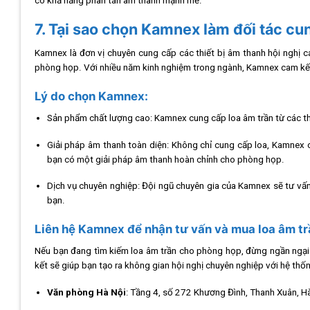
có khả năng phân tán âm thanh mạnh mẽ.
7. Tại sao chọn Kamnex làm đối tác c
Kamnex là đơn vị chuyên cung cấp các thiết bị âm thanh hội nghị c
phòng họp. Với nhiều năm kinh nghiệm trong ngành, Kamnex cam kế
Lý do chọn Kamnex:
Sản phẩm chất lượng cao: Kamnex cung cấp loa âm trần từ các th
Giải pháp âm thanh toàn diện: Không chỉ cung cấp loa, Kamnex 
bạn có một giải pháp âm thanh hoàn chỉnh cho phòng họp.
Dịch vụ chuyên nghiệp: Đội ngũ chuyên gia của Kamnex sẽ tư vấn 
bạn.
Liên hệ Kamnex để nhận tư vấn và mua loa âm tr
Nếu bạn đang tìm kiếm loa âm trần cho phòng họp, đừng ngần ngại
kết sẽ giúp bạn tạo ra không gian hội nghị chuyên nghiệp với hệ th
Văn phòng Hà Nội
: Tầng 4, số 272 Khương Đình, Thanh Xuân, H