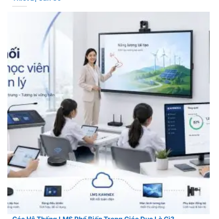
Các Hệ Thống LMS Phổ Biến Trong Giáo Dục Là Gì?