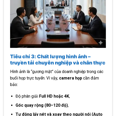
Tiêu chí 3: Chất lượng hình ảnh –
truyền tải chuyên nghiệp và chân thực
Hình ảnh là “gương mặt” của doanh nghiệp trong các
buổi họp trực tuyến. Vì vậy,
camera họp
cần đảm
bảo:
Độ phân giải
Full HD hoặc 4K
,
Góc quay rộng (80–120 độ)
,
Tự động lấy nét và xoay theo người nói (Auto