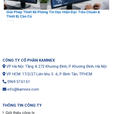
Giải Pháp Thiết Kế Phòng Tin Học Hiện Đại: Tiêu Chuẩn &
Thiết Bị Cần Có
CÔNG TY CỔ PHẦN KAMNEX
VP Hà Nội: Tầng 4, 272 Khương Đình, P. Khương Đình, Hà Nội
VP HCM: 17/2/27 Liên khu 5 -6, P. Bình Tân, TP.HCM
0969.57.61.61
info@kamnex.com
THÔNG TIN CÔNG TY
Giới thiệu công ty