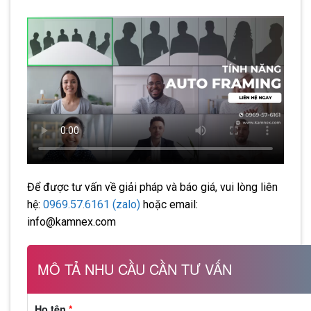
Để được tư vấn về giải pháp và báo giá, vui lòng liên
hệ:
0969.57.6161 (zalo)
hoặc email:
info@kamnex.com
MÔ TẢ NHU CẦU CẦN TƯ VẤN
Họ tên
*