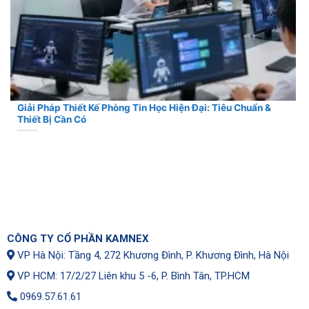
Giải Pháp Thiết Kế Phòng Tin Học Hiện Đại: Tiêu Chuẩn &
Thiết Bị Cần Có
CÔNG TY CỔ PHẦN KAMNEX
VP Hà Nội: Tầng 4, 272 Khương Đình, P. Khương Đình, Hà Nội
VP HCM: 17/2/27 Liên khu 5 -6, P. Bình Tân, TP.HCM
0969.57.61.61