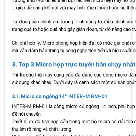
Tương thích với nhiều thiết bị: Hầu hết micro hiện nay hỗ tr
… giúp dễ dàng kết nối với máy tính, điện thoại hoặc hệ thố
Tự động cân chỉnh âm lượng: Tính năng tự điều chỉnh âm l
trạng quá to hoặc quá nhỏ gây gián đoạn, từ đó nâng cao t
Chi phí hợp lý: Micro phòng họp hiện đại có mức giá phải 
mà vẫn đảm bảo trang bị công nghệ tiên tiến và hiệu suất ổ
3. Top 3 Micro họp trực tuyến bán chạy nhất
Thị trường hiện nay cung cấp đa dạng các dòng micro dàn
sử dụng khác nhau. Dưới đây là danh sách một số sản phẩm
3.1. Micro cổ ngỗng 14” INTER-M RM-01
INTER-M RM-01 là dòng micro cổ ngỗng 14 inch, phù hợp 
để nói chuyện.
Thiết bị được tích hợp sẵn trong một bộ micro có dải t
thu âm rõ ràng và chất lượng.