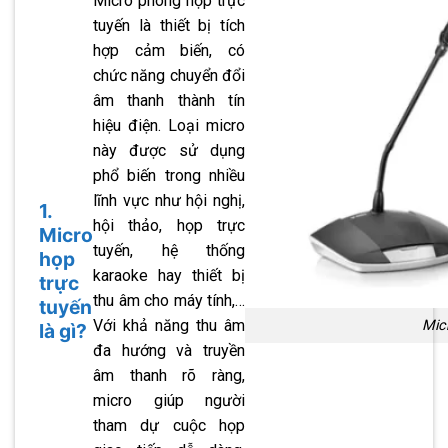
Micro phòng họp trực
tuyến là thiết bị tích
hợp cảm biến, có
chức năng chuyển đổi
âm thanh thành tín
hiệu điện. Loại micro
này được sử dụng
phổ biến trong nhiều
lĩnh vực như hội nghị,
1.
hội thảo, họp trực
Micro
tuyến, hệ thống
họp
karaoke hay thiết bị
trực
thu âm cho máy tính,…
tuyến
Với khả năng thu âm
Mic
là gì?
đa hướng và truyền
âm thanh rõ ràng,
micro giúp người
tham dự cuộc họp