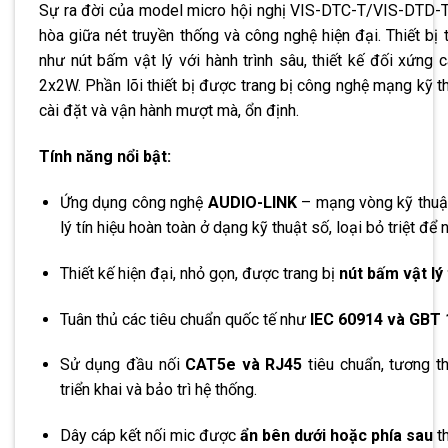
Sự ra đời của model micro hội nghị VIS-DTC-T/VIS-DTD-T là 
hòa giữa nét truyền thống và công nghệ hiện đại. Thiết b
như nút bấm vật lý với hành trình sâu, thiết kế đối xứng
2x2W. Phần lõi thiết bị được trang bị công nghệ mạng kỹ th
cài đặt và vận hành mượt mà, ổn định.
Tính năng nổi bật:
Ứng dụng công nghệ
AUDIO-LINK
– mạng vòng kỹ thuật
lý tín hiệu hoàn toàn ở dạng kỹ thuật số, loại bỏ triệt để
Thiết kế hiện đại, nhỏ gọn, được trang bị
nút bấm vật lý 
Tuân thủ các tiêu chuẩn quốc tế như
IEC 60914 và GBT
Sử dụng đầu nối
CAT5e và RJ45
tiêu chuẩn, tương th
triển khai và bảo trì hệ thống.
Dây cáp kết nối mic được
ẩn bên dưới hoặc phía sau
th