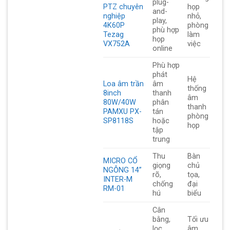
plug-
PTZ chuyên
họp
and-
nghiệp
nhỏ,
play,
4K60P
phòng
phù hợp
Tezag
làm
họp
VX752A
việc
online
Phù hợp
phát
Hệ
Loa âm trần
âm
thống
8inch
thanh
âm
80W/40W
phân
thanh
PAMXU PX-
tán
phòng
SP8118S
hoặc
họp
tập
trung
Thu
Bàn
MICRO CỔ
giọng
chủ
NGỖNG 14”
rõ,
tọa,
INTER-M
chống
đại
RM-01
hú
biểu
Cân
bằng,
Tối ưu
lọc
âm