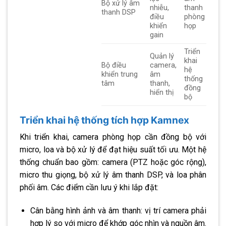
Bộ xử lý âm
nhiễu,
thanh
thanh DSP
điều
phòng
khiển
họp
gain
Triển
Quản lý
khai
Bộ điều
camera,
hệ
khiển trung
âm
thống
tâm
thanh,
đồng
hiển thị
bộ
Triển khai hệ thống tích hợp Kamnex
Khi triển khai, camera phòng họp cần đồng bộ với
micro, loa và bộ xử lý để đạt hiệu suất tối ưu. Một hệ
thống chuẩn bao gồm: camera (PTZ hoặc góc rộng),
micro thu giọng, bộ xử lý âm thanh DSP, và loa phân
phối âm. Các điểm cần lưu ý khi lắp đặt:
Cân bằng hình ảnh và âm thanh: vị trí camera phải
hợp lý so với micro để khớp góc nhìn và nguồn âm.