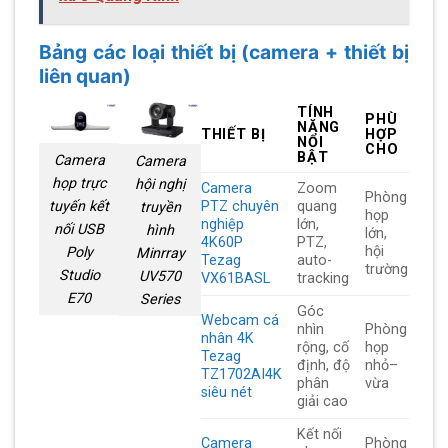
Bảng các loại thiết bị (camera + thiết bị
liên quan)
TÍNH
PHÙ
NĂNG
THIẾT BỊ
HỢP
NỔI
CHO
BẬT
Camera
Camera
họp trực
hội nghị
Camera
Zoom
Phòng
tuyến kết
PTZ chuyên
quang
truyền
họp
nghiệp
lớn,
nối USB
hình
lớn,
4K60P
PTZ,
hội
Poly
Minrray
Tezag
auto-
trường
Studio
UV570
VX61BASL
tracking
E70
Series
Góc
Webcam cá
nhìn
Phòng
nhân 4K
rộng, cố
họp
Tezag
định, độ
nhỏ–
TZ1702AI4K
phân
vừa
siêu nét
giải cao
Kết nối
Camera
Phòng