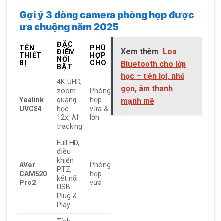
Gợi ý 3 dòng camera phòng họp được
ưa chuộng năm 2025
ĐẶC
TÊN
PHÙ
Xem thêm
Loa
ĐIỂM
THIẾT
HỢP
NỔI
BỊ
CHO
Bluetooth cho lớp
BẬT
học – tiện lợi, nhỏ
4K UHD,
gọn, âm thanh
zoom
Phòng
Yealink
quang
họp
mạnh mẽ
UVC84
học
vừa &
12x, AI
lớn
tracking
Full HD,
điều
khiển
AVer
Phòng
PTZ,
CAM520
họp
kết nối
Pro2
vừa
USB
Plug &
Play