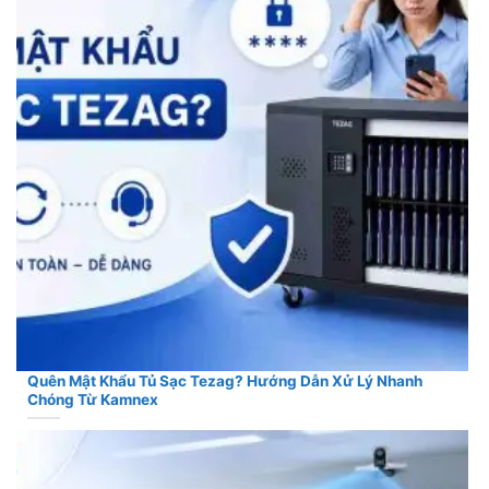
Quên Mật Khẩu Tủ Sạc Tezag? Hướng Dẫn Xử Lý Nhanh
Chóng Từ Kamnex