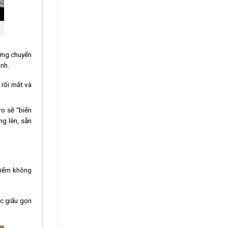
ớng chuyển
ình.
 rối mắt và
o sẽ “biến
ng lên, sẵn
chiếm không
ợc giấu gọn