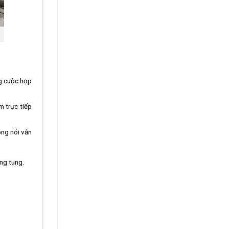
ng cuộc họp
m trực tiếp
ọng nói vẫn
ung tung.