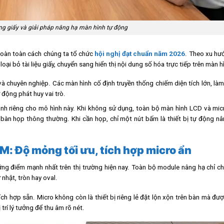
 giấy và giải pháp nâng hạ màn hình tự động
hoàn toàn cách chúng ta tổ chức
hội nghị đạt chuẩn năm 2026
. Theo xu hư
ại bỏ tài liệu giấy, chuyển sang hiển thị nội dung số hóa trực tiếp trên màn h
và chuyên nghiệp. Các màn hình cố định truyền thống chiếm diện tích lớn, làm
 động phát huy vai trò.
h riêng cho mô hình này. Khi không sử dụng, toàn bộ màn hình LCD và micr
bàn họp thông thường. Khi cần họp, chỉ một nút bấm là thiết bị tự động nâ
M: Độ mỏng tối ưu, tích hợp micro ẩn
ững điểm mạnh nhất trên thị trường hiện nay. Toàn bộ module nâng hạ chỉ 
nhật, tròn hay oval.
h hợp sẵn. Micro không còn là thiết bị riêng lẻ đặt lộn xộn trên bàn mà đư
trí lý tưởng để thu âm rõ nét.