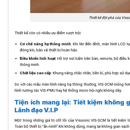
Thiết kế đột phá của Viss
Thiết kế còn có nhiều ưu điểm vượt trội:
Cơ chế nâng hạ thông minh
: Khi lên đến đỉnh, màn hình LCD 
đóng kín, bảo vệ thiết bị hoàn hảo.
Điều khiển linh hoạt
: Hỗ trợ nút bấm trên bàn, remote, bộ điề
thông minh.
Chất liệu cao cấp
: Khung nâng chắc chắn, bền bỉ, phù hợp sử dụn
So với các mẫu màn hình nâng hạ thông thường, VIS-SCM mỏng hơn 
hình tương tác VIS-PMU hay hệ thống micro hội nghị không dây
Tiện ích mang lại: Tiết kiệm không 
Lãnh đạo V.I.P
Một trong những giá trị cốt lõi của Vissonic VIS-SCM là tiết kiệm 
Toàn bộ thiết bị “ẩn mình” khi không dùng, mang lại không gian sạch 