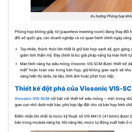
Xu hướng Phòng họp không
Phòng họp không giấy tờ (paperless meeting room) đang thay đổi 
đổi số quốc gia, các doanh nghiệp và cơ quan hành chính ngày càng lo
Tuy nhiên, thách thức lớn nhất là giữ bàn họp sạch sẽ, gọn gàng 
giảm tính thẩm mỹ. Đây chính là lúc giải pháp nâng hạ màn hình tự
Màn hình nâng hạ siêu mỏng Vissonic VIS-SCM được thiết kế dàn
mất” hoàn toàn vào trong bàn họp, giữ không gian sạch sẽ như 
sàng hiển thị slide, tài liệu, hình ảnh hoặc phát trực tiếp.
Thiết kế đột phá của Vissonic VIS-SC
Vissonic VIS-SCM
nổi bật với thiết kế siêu mỏng – một trong nh
gian cực nhỏ dưới mặt bàn, phù hợp lắp đặt cho cả bàn họp hình chữ 
Điểm nhấn lớn nhất là micro kỹ thuật số VIS-M410 (410mm) được tíc
bên trong module nâng hạ. Khi nâng lên, micro tự động xuất hiện ở vị 