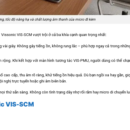
g, tốc độ nâng hạ và chất lượng âm thanh của micro đi kèm
hị. Vissonic VIS-SCM vượt trội ở cả ba khía cạnh quan trọng nhất:
g vài giây. Không gây tiếng ồn, không rung lắc – phù hợp ngay cả trong nhữ
hìn rộng. Khi kết hợp với màn hình tương tác VIS-PMU, người dùng có thể chạ
số cao cấp, thu âm rõ ràng, khử tiếng ồn hiệu quả. Dù bạn ngồi xa hay gần, gi
ội nghị trực tuyến hoặc ghi âm biên bản.
mọi thứ sẵn sàng. Không còn tình trạng dây nhợ rối rắm hay micro di chuyển l
nic VIS-SCM