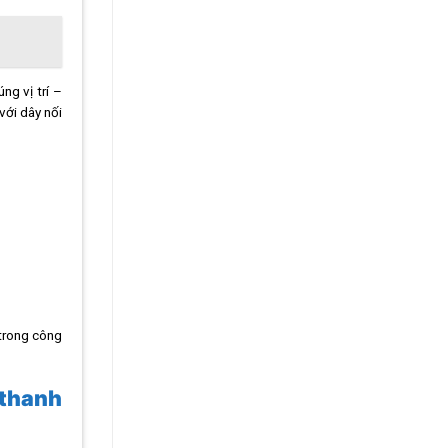
ng vị trí –
với dây nối
 trong công
 thanh