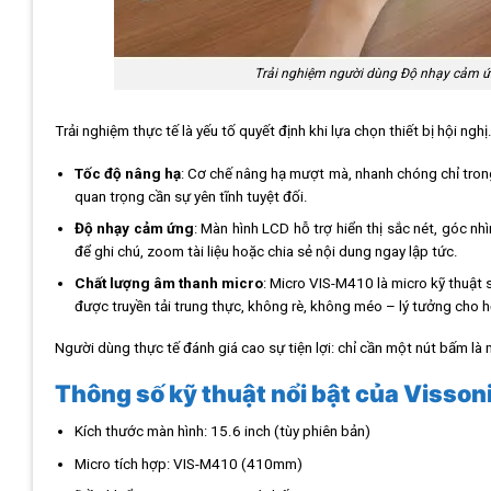
Trải nghiệm người dùng Độ nhạy cảm ứn
Trải nghiệm thực tế là yếu tố quyết định khi lựa chọn thiết bị hội ng
Tốc độ nâng hạ
: Cơ chế nâng hạ mượt mà, nhanh chóng chỉ tron
quan trọng cần sự yên tĩnh tuyệt đối.
Độ nhạy cảm ứng
: Màn hình LCD hỗ trợ hiển thị sắc nét, góc n
để ghi chú, zoom tài liệu hoặc chia sẻ nội dung ngay lập tức.
Chất lượng âm thanh micro
: Micro VIS-M410 là micro kỹ thuật 
được truyền tải trung thực, không rè, không méo – lý tưởng cho h
Người dùng thực tế đánh giá cao sự tiện lợi: chỉ cần một nút bấm là 
Thông số kỹ thuật nổi bật của Visso
Kích thước màn hình: 15.6 inch (tùy phiên bản)
Micro tích hợp: VIS-M410 (410mm)