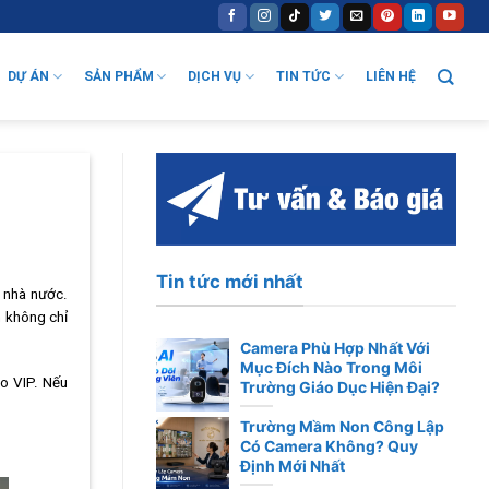
DỰ ÁN
SẢN PHẨM
DỊCH VỤ
TIN TỨC
LIÊN HỆ
Tin tức mới nhất
 nhà nước.
m không chỉ
Camera Phù Hợp Nhất Với
Mục Đích Nào Trong Môi
ạo VIP. Nếu
Trường Giáo Dục Hiện Đại?
Trường Mầm Non Công Lập
Có Camera Không? Quy
Định Mới Nhất