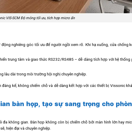
onic VIS-SCM Độ mỏng tối ưu, tích hợp micro ẩn
tự động nghiêng góc tối ưu để người ngồi xem rõ. Khi hạ xuống, cửa chống 
u khiển trung tâm và giao thức RS232/RS485 – dễ dàng tích hợp với hệ thốn
g lâu dài trong môi trường hội nghị chuyên nghiệp.
đáng kể, không chiếm chỗ và dễ dàng kết hợp với các thiết bị Vissonic kh
gian bàn họp, tạo sự sang trọng cho phò
tối đa không gian. Bàn họp không còn bị chiếm chỗ bởi màn hình lớn hay micr
sẽ, hiện đại và chuyên nghiệp.