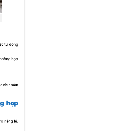
kẹt tự động
g phòng họp
ác như màn
ng họp
o riêng lẻ.