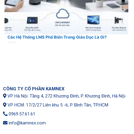
Các Hệ Thống LMS Phổ Biến Trong Giáo Dục Là Gì?
CÔNG TY CỔ PHẦN KAMNEX
VP Hà Nội: Tầng 4, 272 Khương Đình, P. Khương Đình, Hà Nội
VP HCM: 17/2/27 Liên khu 5 -6, P. Bình Tân, TP.HCM
0969.57.61.61
info@kamnex.com