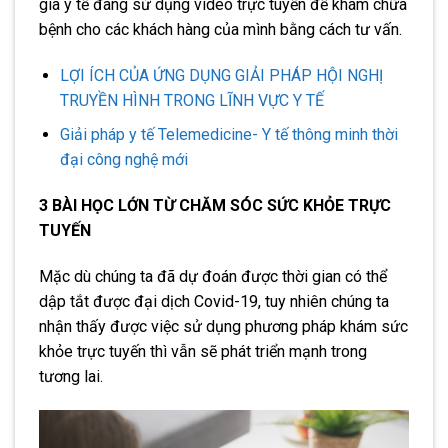
gia y tế đang sử dụng video trực tuyến để khám chữa
bệnh cho các khách hàng của mình bằng cách tư vấn.
LỢI ÍCH CỦA ỨNG DỤNG GIẢI PHÁP HỘI NGHỊ
TRUYỀN HÌNH TRONG LĨNH VỰC Y TẾ
Giải pháp y tế Telemedicine- Y tế thông minh thời
đại công nghệ mới
3 BÀI HỌC LỚN TỪ CHĂM SÓC SỨC KHỎE TRỰC
TUYẾN
Mặc dù chúng ta đã dự đoán được thời gian có thể
dập tắt được đại dịch Covid-19, tuy nhiên chúng ta
nhận thấy được việc sử dụng phương pháp khám sức
khỏe trực tuyến thì vẫn sẽ phát triển mạnh trong
tương lai.