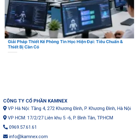
Giải Pháp Thiết Kế Phòng Tin Học Hiện Đại: Tiêu Chuẩn &
Thiết Bị Cần Có
CÔNG TY CỔ PHẦN KAMNEX
VP Hà Nội: Tầng 4, 272 Khương Đình, P. Khương Đình, Hà Nội
VP HCM: 17/2/27 Liên khu 5 -6, P. Bình Tân, TP.HCM
0969.57.61.61
info@kamnex.com