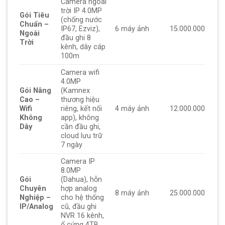
Camera ngoài
trời IP 4.0MP
Gói Tiêu
(chống nước
Chuẩn –
IP67, Ezviz),
6 máy ảnh
15.000.000
Ngoài
đầu ghi 8
Trời
kênh, dây cáp
100m
Camera wifi
4.0MP
Gói Nâng
(Kamnex
Cao –
thương hiệu
Wifi
riêng, kết nối
4 máy ảnh
12.000.000
Không
app), không
Dây
cần đầu ghi,
cloud lưu trữ
7 ngày
Camera IP
8.0MP
Gói
(Dahua), hỗn
Chuyên
hợp analog
8 máy ảnh
25.000.000
Nghiệp –
cho hệ thống
IP/Analog
cũ, đầu ghi
NVR 16 kênh,
ổ cứng 4TB