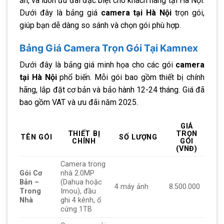
ẩn, và luôn ưu đãi đặc biệt cho khách hàng tại Hà Nội.
Dưới đây là bảng giá
camera tại Hà Nội
trọn gói,
giúp bạn dễ dàng so sánh và chọn gói phù hợp.
Bảng Giá Camera Trọn Gói Tại Kamnex
Dưới đây là bảng giá minh họa cho các gói
camera
tại Hà Nội
phổ biến. Mỗi gói bao gồm thiết bị chính
hãng, lắp đặt cơ bản và bảo hành 12-24 tháng. Giá đã
bao gồm VAT và ưu đãi năm 2025.
GIÁ
THIẾT BỊ
TRỌN
TÊN GÓI
SỐ LƯỢNG
CHÍNH
GÓI
(VNĐ)
Camera trong
Gói Cơ
nhà 2.0MP
Bản –
(Dahua hoặc
4 máy ảnh
8.500.000
Trong
Imou), đầu
Nhà
ghi 4 kênh, ổ
cứng 1TB