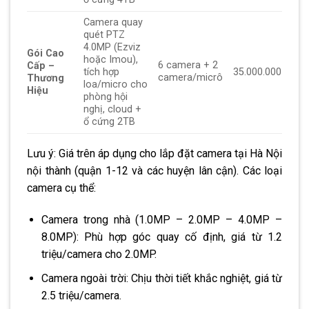
Camera quay
quét PTZ
4.0MP (Ezviz
Gói Cao
hoặc Imou),
6 camera + 2
Cấp –
tích hợp
35.000.000
camera/micrô
Thương
loa/micro cho
Hiệu
phòng hội
nghị, cloud +
ổ cứng 2TB
Lưu ý: Giá trên áp dụng cho lắp đặt camera tại Hà Nội
nội thành (quận 1-12 và các huyện lân cận). Các loại
camera cụ thể:
Camera trong nhà (1.0MP – 2.0MP – 4.0MP –
8.0MP): Phù hợp góc quay cố định, giá từ 1.2
triệu/camera cho 2.0MP.
Camera ngoài trời: Chịu thời tiết khắc nghiệt, giá từ
2.5 triệu/camera.