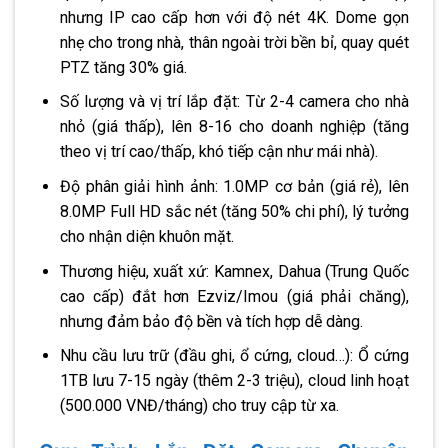
nhưng IP cao cấp hơn với độ nét 4K. Dome gọn
nhẹ cho trong nhà, thân ngoài trời bền bỉ, quay quét
PTZ tăng 30% giá.
Số lượng và vị trí lắp đặt: Từ 2-4 camera cho nhà
nhỏ (giá thấp), lên 8-16 cho doanh nghiệp (tăng
theo vị trí cao/thấp, khó tiếp cận như mái nhà).
Độ phân giải hình ảnh: 1.0MP cơ bản (giá rẻ), lên
8.0MP Full HD sắc nét (tăng 50% chi phí), lý tưởng
cho nhận diện khuôn mặt.
Thương hiệu, xuất xứ: Kamnex, Dahua (Trung Quốc
cao cấp) đắt hơn Ezviz/Imou (giá phải chăng),
nhưng đảm bảo độ bền và tích hợp dễ dàng.
Nhu cầu lưu trữ (đầu ghi, ổ cứng, cloud…): Ổ cứng
1TB lưu 7-15 ngày (thêm 2-3 triệu), cloud linh hoạt
(500.000 VNĐ/tháng) cho truy cập từ xa.