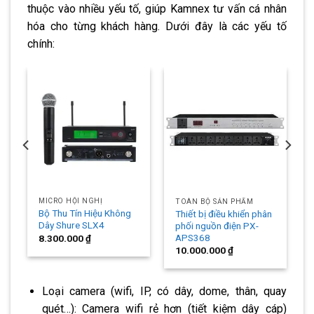
thuộc vào nhiều yếu tố, giúp Kamnex tư vấn cá nhân
hóa cho từng khách hàng. Dưới đây là các yếu tố
chính:
MICRO HỘI NGHỊ
TOÀN BỘ SẢN PHẨM
Bộ Thu Tín Hiệu Không
Thiết bị điều khiển phân
Dây Shure SLX4
phối nguồn điện PX-
APS368
8.300.000
₫
10.000.000
₫
Loại camera (wifi, IP, có dây, dome, thân, quay
quét…): Camera wifi rẻ hơn (tiết kiệm dây cáp)