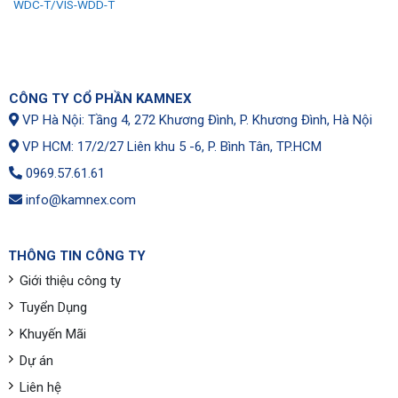
WDC-T/VIS-WDD-T
t
000 ₫.
CÔNG TY CỔ PHẦN KAMNEX
VP Hà Nội: Tầng 4, 272 Khương Đình, P. Khương Đình, Hà Nội
VP HCM: 17/2/27 Liên khu 5 -6, P. Bình Tân, TP.HCM
0969.57.61.61
info@kamnex.com
THÔNG TIN CÔNG TY
Giới thiệu công ty
Tuyển Dụng
Khuyến Mãi
Dự án
Liên hệ