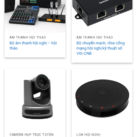
ÂM THANH HỘI THẢO
ÂM THANH HỘI THẢO
Bộ âm thanh hội nghị – hội
Bộ chuyển mạch, chia cổng
thảo
mạng hội nghị kỹ thuật số
VIS-CNB
CAMERA HỌP TRỰC TUYẾN
LOA HỘI NGHỊ