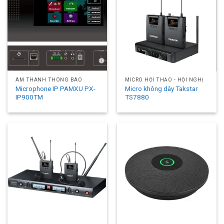
ÂM THANH THÔNG BÁO
MICRO HỘI THẢO - HỘI NGHỊ
Microphone IP PAMXU PX-
Micro không dây Takstar
IP900TM
TS7880