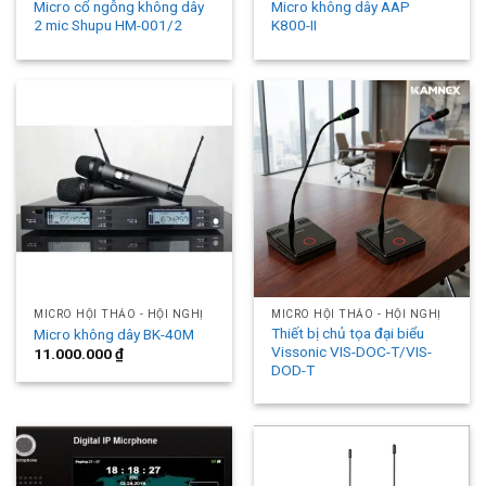
Micro cổ ngỗng không dây
Micro không dây AAP
2 mic Shupu HM-001/2
K800-II
MICRO HỘI THẢO - HỘI NGHỊ
MICRO HỘI THẢO - HỘI NGHỊ
Thiết bị chủ tọa đại biểu
Micro không dây BK-40M
Vissonic VIS-DOC-T/VIS-
11.000.000
₫
DOD-T