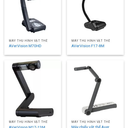
MÁY THU HÌNH VẬT THỂ
MÁY THU HÌNH VẬT THỂ
AVerVision M70HD
AVerVision F17-8M
MÁY THU HÌNH VẬT THỂ
MÁY THU HÌNH VẬT THỂ
Máy chiếu vật thể Aver
AVerVision M17-13M