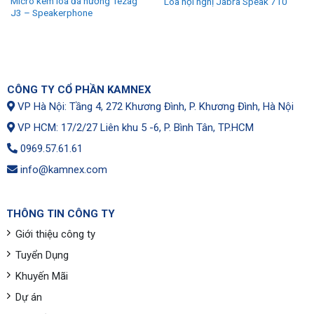
Micro kèm loa đa hướng Tezag
Loa hội nghị Jabra Speak 710
J3 – Speakerphone
CÔNG TY CỔ PHẦN KAMNEX
VP Hà Nội: Tầng 4, 272 Khương Đình, P. Khương Đình, Hà Nội
VP HCM: 17/2/27 Liên khu 5 -6, P. Bình Tân, TP.HCM
0969.57.61.61
info@kamnex.com
THÔNG TIN CÔNG TY
Giới thiệu công ty
Tuyển Dụng
Khuyến Mãi
Dự án