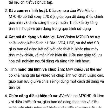
tài liệu chi tiết và phức tạp.
Đầu camera linh hoạt:
Đầu camera của AVerVision
M70HD có thể xoay 270 độ, giúp bạn dễ dàng điều chỉnh
góc nhìn và chiếu sáng theo ý muốn. Thiết kế này tăng
tính linh hoạt và tiện dụng trong quá trình sử dụng.
Kết nối đa dạng và tiện lợi:
AVerVision M70HD hỗ trợ
nhiều cổng kết nối như HDMI, VGA, USB, và thẻ nhớ SD,
giúp bạn dễ dàng kết nối với các thiết bị khác như máy
tính, máy chiếu, và màn hình hiển thị. Điều này giúp tối ưu
hóa trải nghiệm người dùng và tăng tính linh hoạt.
Tính năng ghi hình và chụp ảnh:
Máy chiếu vật thể này
có khả năng ghi lại video và chụp ảnh với chất lượng cao,
giúp bạn lưu giữ và chia sẻ nội dung một cách dễ dàng và
tiện lợi.
Chức năng điều khiển từ xa:
AVerVision M70HD đi kèm
với điều khiển từ xa, giúp bạn dễ dàng thao tác và điều
chỉnh các chức năng mà không cần tiếp xúc trực tiếp với