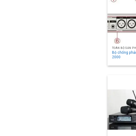
TOÀN BỘ SẢN P
Bộ chống phản
2000