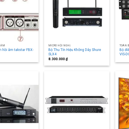
HẨM
MICRO HỘI NGHỊ
TOÀN 
 hồi âm takstar FBX-
Bộ Thu Tín Hiệu Không Dây Shure
Bộ điề
SLX4
VIS-D
8.300.000
₫