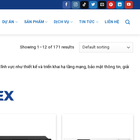
DỰ ÁN
SẢN PHẨM
DỊCH VỤ
TIN TỨC
LIÊN HỆ
Showing 1–12 of 171 results
h vực như thiết kế và triển khai hạ tầng mạng, bảo mật thông tin, giải