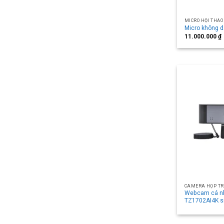
MICRO HỘI THẢO 
Micro không 
11.000.000
₫
CAMERA HỌP TR
Webcam cá n
TZ1702AI4K s