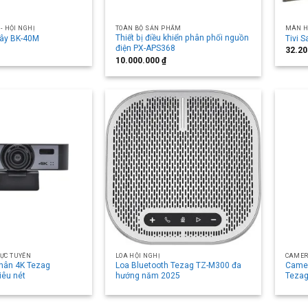
- HỘI NGHỊ
TOÀN BỘ SẢN PHẨM
MÀN H
Thiết bị điều khiển phân phối nguồn
dây BK-40M
Tivi 
điện PX-APS368
32.2
10.000.000
₫
ỰC TUYẾN
LOA HỘI NGHỊ
CAMER
hân 4K Tezag
Loa Bluetooth Tezag TZ-M300 đa
Camer
iêu nét
hướng năm 2025
Teza