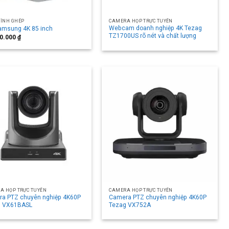
ÌNH GHÉP
CAMERA HỌP TRỰC TUYẾN
Webcam doanh nghiệp 4K Tezag
Samsung 4K 85 inch
TZ1700US rõ nét và chất lượng
00.000
₫
A HỌP TRỰC TUYẾN
CAMERA HỌP TRỰC TUYẾN
a PTZ chuyên nghiệp 4K60P
Camera PTZ chuyên nghiệp 4K60P
g VX61BASL
Tezag VX752A