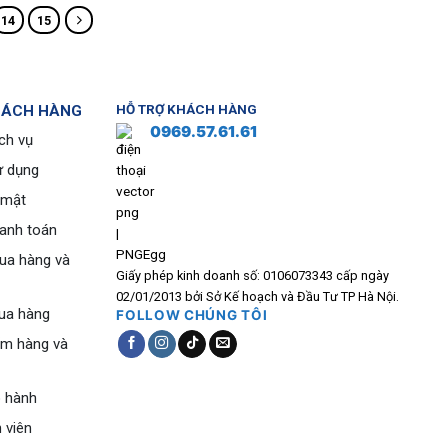
14
15
HÁCH HÀNG
HỖ TRỢ KHÁCH HÀNG
0969.57.61.61
ch vụ
ử dụng
 mật
hanh toán
ua hàng và
Giấy phép kinh doanh số: 0106073343 cấp ngày
02/01/2013 bởi Sở Kế hoạch và Đầu Tư TP Hà Nội.
ua hàng
FOLLOW CHÚNG TÔI
ểm hàng và
o hành
 viên