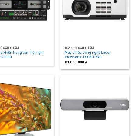
BỘ SẢN PHẨM
TOÀN BỘ SẢN PHẨM
u khiển trung tâm hội nghị
Máy chiếu công nghệ Laser
CP3000
ViewSonic LSC601WU
83.000.000
₫