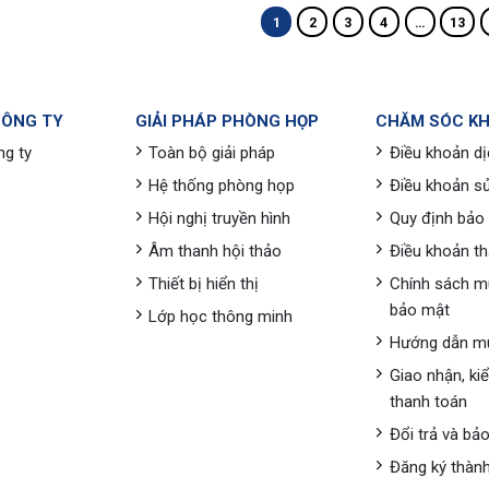
1
2
3
4
…
13
CÔNG TY
GIẢI PHÁP PHÒNG HỌP
CHĂM SÓC K
ng ty
Toàn bộ giải pháp
Điều khoản dị
Hệ thống phòng họp
Điều khoản s
Hội nghị truyền hình
Quy định bảo
Âm thanh hội thảo
Điều khoản t
Thiết bị hiển thị
Chính sách m
bảo mật
Lớp học thông minh
Hướng dẫn m
Giao nhận, ki
thanh toán
Đổi trả và bả
Đăng ký thành