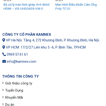
MIXER
MIXER
Bộ xử lý màn hình ghép 4×9 4K60
Màn Hình Điều Khiển Cảm Ứng
HDMI – VIS-UHD0409-VW-S
Poly TC10
CÔNG TY CỔ PHẦN KAMNEX
VP Hà Nội: Tầng 4, 272 Khương Đình, P. Khương Đình, Hà Nội
VP HCM: 17/2/27 Liên khu 5 -6, P. Bình Tân, TP.HCM
0969.57.61.61
info@kamnex.com
THÔNG TIN CÔNG TY
Giới thiệu công ty
Tuyển Dụng
Khuyến Mãi
Dự án