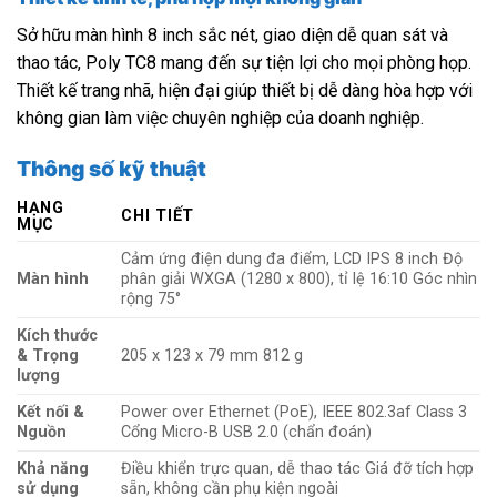
Sở hữu màn hình 8 inch sắc nét, giao diện dễ quan sát và
thao tác, Poly TC8 mang đến sự tiện lợi cho mọi phòng họp.
Thiết kế trang nhã, hiện đại giúp thiết bị dễ dàng hòa hợp với
không gian làm việc chuyên nghiệp của doanh nghiệp.
Thông số kỹ thuật
HẠNG
CHI TIẾT
MỤC
Cảm ứng điện dung đa điểm, LCD IPS 8 inch Độ
Màn hình
phân giải WXGA (1280 x 800), tỉ lệ 16:10 Góc nhìn
rộng 75°
Kích thước
& Trọng
205 x 123 x 79 mm 812 g
lượng
Kết nối &
Power over Ethernet (PoE), IEEE 802.3af Class 3
Nguồn
Cổng Micro-B USB 2.0 (chẩn đoán)
Khả năng
Điều khiển trực quan, dễ thao tác Giá đỡ tích hợp
sử dụng
sẵn, không cần phụ kiện ngoài