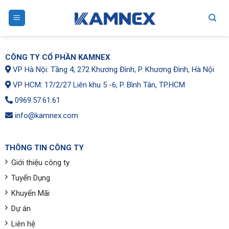
Skip
to
content
CÔNG TY CỔ PHẦN KAMNEX
VP Hà Nội: Tầng 4, 272 Khương Đình, P. Khương Đình, Hà Nội
VP HCM: 17/2/27 Liên khu 5 -6, P. Bình Tân, TP.HCM
0969.57.61.61
info@kamnex.com
THÔNG TIN CÔNG TY
Giới thiệu công ty
Tuyển Dụng
Khuyến Mãi
Dự án
Liên hệ